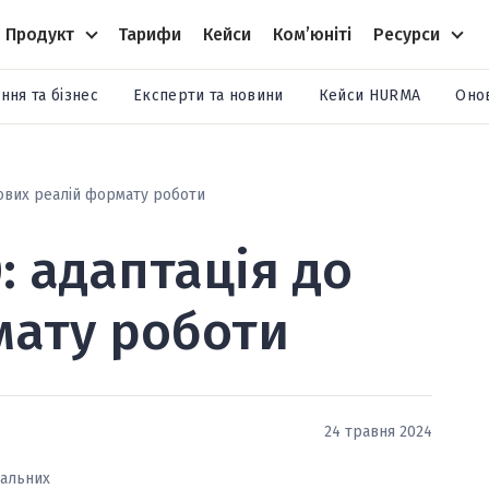
Продукт
Тарифи
Кейси
Комʼюніті
Ресурси
ння та бізнес
Експерти та новини
Кейси HURMA
Оно
 нових реалій формату роботи
: адаптація до
рмату роботи
24 травня 2024
бальних