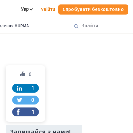
Укр
Увійти
Спробувати безкоштовно
влення HURMA
0
1
0
1
Залишайся з нами!