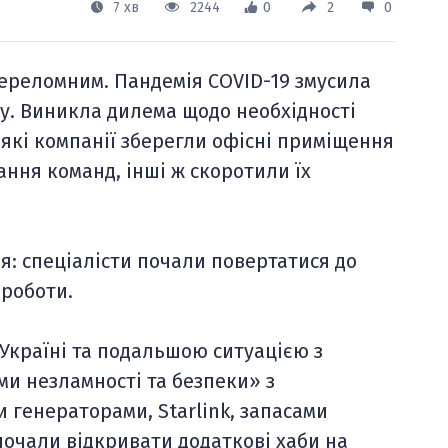
7 хв
2244
0
2
0
 переломним. Пандемія COVID-19 змусила
у. Виникла дилема щодо необхідності
еякі компанії зберегли офісні приміщення
ання команд, інші ж скоротили їх
я: спеціалісти почали повертатися до
 роботи.
Україні та подальшою ситуацією з
и незламності та безпеки» з
генераторами, Starlink, запасами
почали відкривати додаткові хаби на