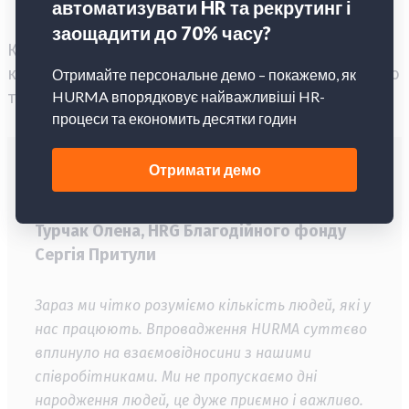
прийняття рішень на основі реальних даних.
Коли все чітко та прозоро – робота стає
комфортнішою, а команда – більш мотивованою
та продуктивною.
Турчак Олена, HRG Благодійного фонду
Сергія Притули
Зараз ми чітко розуміємо кількість людей, які у
нас працюють. Впровадження HURMA суттєво
вплинуло на взаємовідносини з нашими
співробітниками. Ми не пропускаємо дні
народження людей, це дуже приємно і важливо.