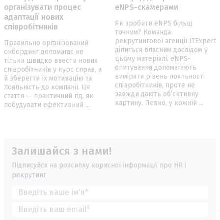
організувати процес
eNPS-скамерами
адаптації нових
Як зробити eNPS більш
співробітників
точним? Команда
рекрутингової агенції ITExpert
Правильно організований
ділиться власним досвідом у
онбординг допомагає не
цьому матеріалі. eNPS-
тільки швидко ввести нових
опитування допомагають
співробітників у курс справ, а
виміряти рівень лояльності
й зберегти їх мотивацію та
співробітників, проте не
лояльність до компанії. Ця
завжди дають об’єктивну
стаття — практичний гід, як
картину. Певно, у кожній ...
побудувати ефективний ...
Залишайся з нами!
Підписуйся на розсилку корисної інформації про HR і
рекрутинг