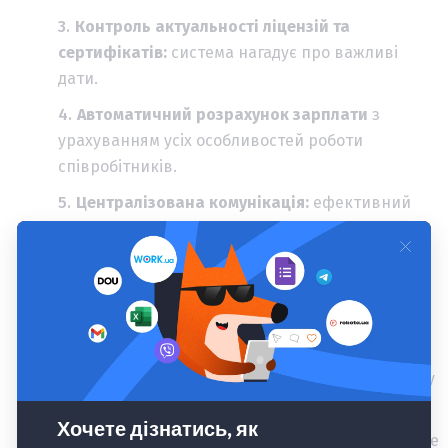
Контроль актуальності ліцензій та
сертифікатів:
система нагадує про важливі
дати.
Автоматичний розрахунок зарплати
з
урахуванням усіх особливостей роботи
співробітників.
Централізована комунікація:
ефективний
зв'язок з командою онлайн.
Доступ до кадрових даних з будь-якої
локації:
важливо для віддаленої роботи.
Регулярний зворотний зв'язок і контроль
настрою:
дозволяє вчасно вирішувати
конфлікти та підтримувати позитивний клімат у
колективі.
Зручна аналітика й наочна звітність:
швидке