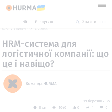
HR
Рекрутинг
Блог
Управління та бізнес
HRM-система для
логістичної компанії: що
це і навіщо?
Команда HURMA
19 березня 2025
8 хв
1040
0
1
0