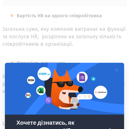
Вартість HR на одного співробітника
Загальна сума, яку компанія витрачає на функції
та послуги HR, розділена на загальну кількість
співробітників в організації.
Плинність персоналу
Щоб визначити цей показник, потрібно
розділити кількість співробітників, які покинули
компанію на загальну кількість персоналу.
Задоволеність роботою HR-відділу
Ця метрика використовується для оцінки