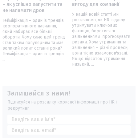
– як успішно запустити та
вигоду для компанії
не наламати дров
У нашій новій статті ми
розглянемо, як HR-відділу
Гейміфікація – один із трендів
утримувати ключових
корпоративного навчання,
фахівців, боротися зі
який набирає все більші
звільненнями прогнозувати
обороти. Чому саме цей тренд
ризики. Хоча утримання та
став таким популярним та має
звільнення – різні процеси,
великий попит останні роки?
вони тісно взаємопов'язані.
Гейміфікація – один із трендів
Якщо відсоток утримання
...
низький, ...
Залишайся з нами!
Підписуйся на розсилку корисної інформації про HR і
рекрутинг