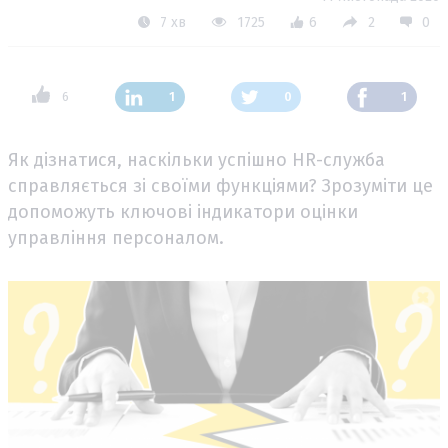
7 хв
1725
6
2
0
6
1
0
1
Як дізнатися, наскільки успішно HR-служба
справляється зі своїми функціями? Зрозуміти це
допоможуть ключові індикатори оцінки
управління персоналом.