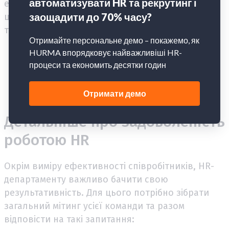
ефективності роботи HR-департаменту. Для
цього проводять анонімне опитування за
трьома напрямами:
задоволеність роботою HR-відділу;
звернення працівників;
середній термін реакції на звернення.
Детальніше про задоволеність
роботою HR
Окрім виміру ефективності співробітників, HR-
департаменту важливо бачити свою
результативність. Для цього потрібно зібрати
загальний мітинг усієї команди та разом
відповісти на такі запитання: