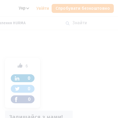
Укр
Увійти
Спробувати безкоштовно
влення HURMA
6
0
0
0
Залишайся з нами!