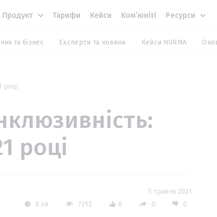
Продукт
Тарифи
Кейси
Комʼюніті
Ресурси
ння та бізнес
Експерти та новини
Кейси HURMA
Оно
1 році
інклюзивність:
21 році
5 травня 2021
8 хв
7292
6
0
0