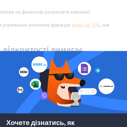
плив на фінансові результати компанії;
ик утримання ключових фахівців
вище на 19%
, ніж
а відкритості вимагає