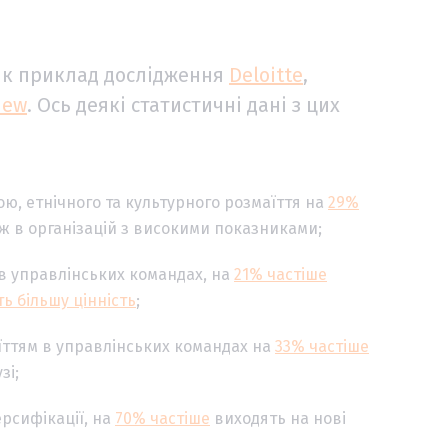
як приклад дослідження
Deloitte
,
iew
. Ось деякі статистичні дані з цих
ю, етнічного та культурного розмаїття на
29%
іж в організацій з високими показниками;
в управлінських командах, на
21% частіше
ь більшу цінність
;
їттям в управлінських командах на
33% частіше
зі;
рсифікації, на
70% частіше
виходять на нові