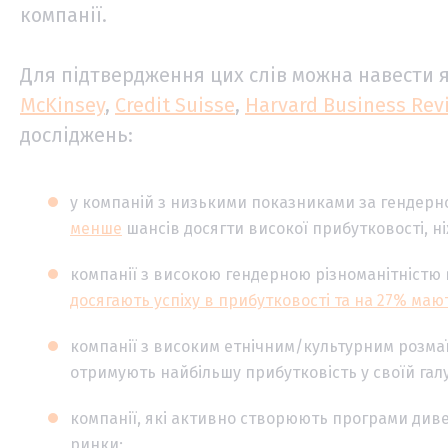
компанії.
Для підтвердження цих слів можна навести 
McKinsey
,
Credit Suisse
,
Harvard Business Rev
досліджень:
у компаній з низькими показниками за гендерно
менше
шансів досягти високої прибутковості, н
компанії з високою гендерною різноманітністю 
досягають успіху в прибутковості та на 27% мают
компанії з високим етнічним/культурним розма
отримують найбільшу прибутковість у своїй галу
компанії, які активно створюють програми диве
ринки;