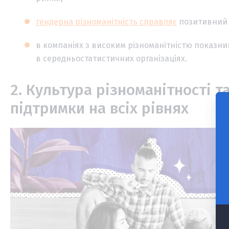
гендерна різноманітність справляє
позитивний в
в компаніях з високим різноманітністю показн
в середньостатистичних організаціях.
2. Культура різноманітності т
підтримки на всіх рівнях