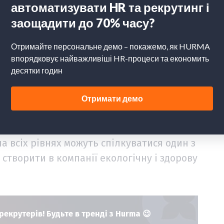
 коли в неї залучені всі. Співробітники,
важливішу роль в реалізації та
на всіх рівнях можуть спілкуватися один з
створити в компанії екологічну і здорову
рекрутерів! Будьте в тренді з Hurma 😉