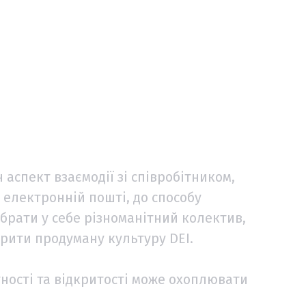
 аспект взаємодії зі співробітником,
 електронній пошті, до способу
ібрати у себе різноманітний колектив,
орити продуману культуру DEI.
тності та відкритості може охоплювати