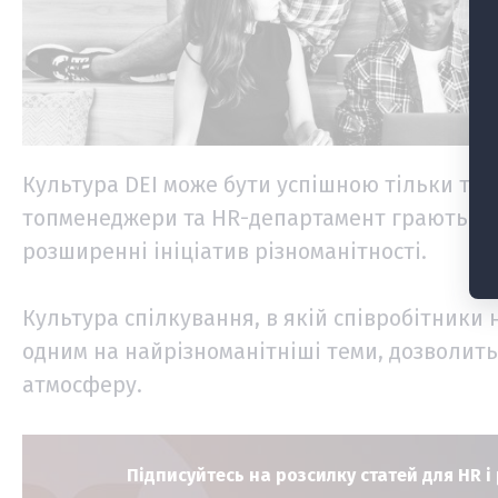
Культура DEI може бути успішною тільки тоді,
топменеджери та HR-департамент грають най
розширенні ініціатив різноманітності.
Культура спілкування, в якій співробітники 
одним на найрізноманітніші теми, дозволить 
атмосферу.
Підписуйтесь на розсилку статей для HR і 