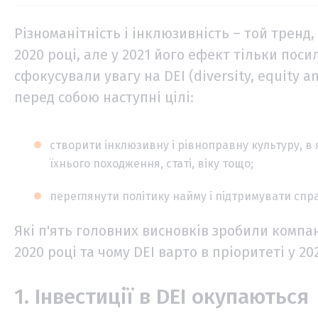
Різноманітність і інклюзивність – той тренд
2020 році, але у 2021 його ефект тільки посил
сфокусували увагу на DEI (diversity, equity a
перед собою наступні цілі:
створити інклюзивну і рівноправну культуру, в 
їхнього походження, статі, віку тощо;
переглянути політику найму і підтримувати спра
Які п'ять головних висновків зробили компан
2020 році та чому DEI варто в пріоритеті у 20
1. Інвестиції в DEI окупаються