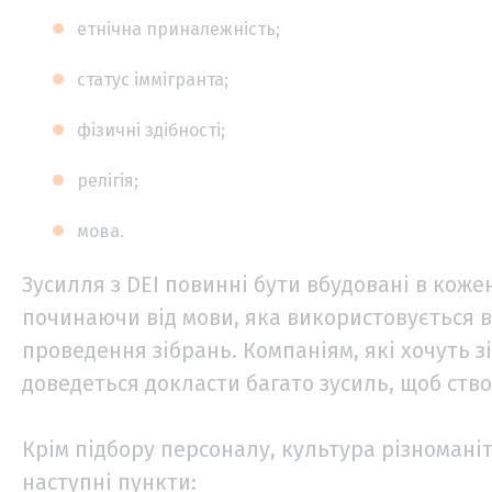
етнічна приналежність;
статус іммігранта;
фізичні здібності;
релігія;
мова.
Зусилля з DEI повинні бути вбудовані в кожен
починаючи від мови, яка використовується в
проведення зібрань. Компаніям, які хочуть з
доведеться докласти багато зусиль, щоб ств
Крім підбору персоналу, культура різномані
наступні пункти: