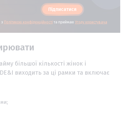
Підписатися
і з
Політикою конфіденційності
та приймаю
Угоду користувача
ширювати
йму більшої кількості жінок і
 DE&I виходить за ці рамки та включає
еми;