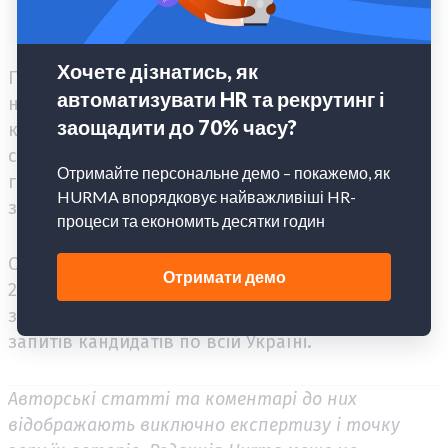
Підсумовуючи можна сказати, що через
невелику кількість вакансій і адекватних
кандидатів, пошук з двох сторін триває в
середньому 2-3 місяці. Виграють кандидати, що
готові до релокації, а знання англійської
збільшують шанси знайти хорошу роботу.
Огляд відображає ситуацію за другий квартал
2019 року. Інформація бралася з відкритих і
закритих джерел: пропозицій роботодавців і
запитів кандидатів по всій Україні.
Авторські статті та коментарі до них
відображають виключно експертизу і точку