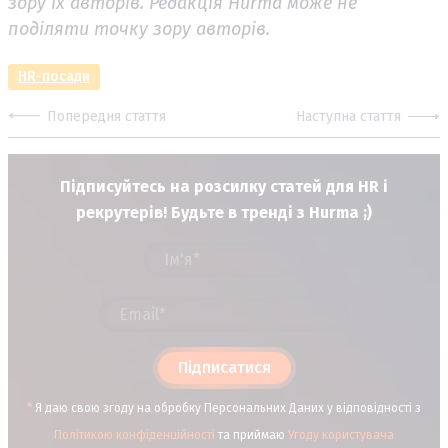
зору їх авторів. Редакція Hurma може не
поділяти точку зору авторів.
HR-посади
Попередня стаття
Наступна стаття
Підписуйтесь на розсилку статей для HR і
рекрутерів! Будьте в тренді з Hurma ;)
Підписатися
*
Я даю свою згоду на обробку Персональних Даних у відповідності з
Політикою конфіденційності
та приймаю
Угоду користувача