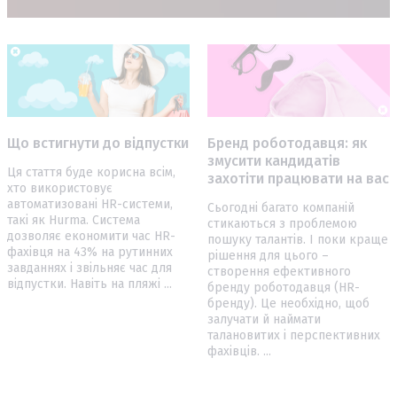
Що встигнути до відпустки
Бренд роботодавця: як
змусити кандидатів
Ця стаття буде корисна всім,
захотіти працювати на вас
хто використовує
автоматизовані HR-системи,
Сьогодні багато компаній
такі як Hurma. Система
стикаються з проблемою
дозволяє економити час HR-
пошуку талантів. І поки краще
фахівця на 43% на рутинних
рішення для цього –
завданнях і звільняє час для
створення ефективного
відпустки. Навіть на пляжі ...
бренду роботодавця (HR-
бренду). Це необхідно, щоб
залучати й наймати
талановитих і перспективних
фахівців. ...