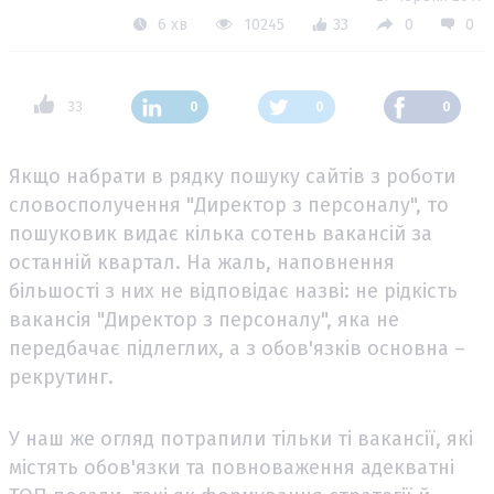
6 хв
10245
33
0
0
33
0
0
0
Якщо набрати в рядку пошуку сайтів з роботи
словосполучення "Директор з персоналу", то
пошуковик видає кілька сотень вакансій за
останній квартал. На жаль, наповнення
більшості з них не відповідає назві: не рідкість
вакансія "Директор з персоналу", яка не
передбачає підлеглих, а з обов'язків основна –
рекрутинг.
У наш же огляд потрапили тільки ті вакансії, які
містять обов'язки та повноваження адекватні