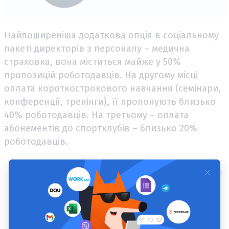
Найпоширеніша додаткова опція в соціальному
пакеті директорів з персоналу – медична
страховка, вона міститься майже у 50%
пропозицій роботодавців. На другому місці
оплата короткострокового навчання (семінари,
конференції, тренінги), її пропонують близько
40% роботодавців. На третьому – оплата
абонементів до спортклубів – близько 20%
роботодавців.