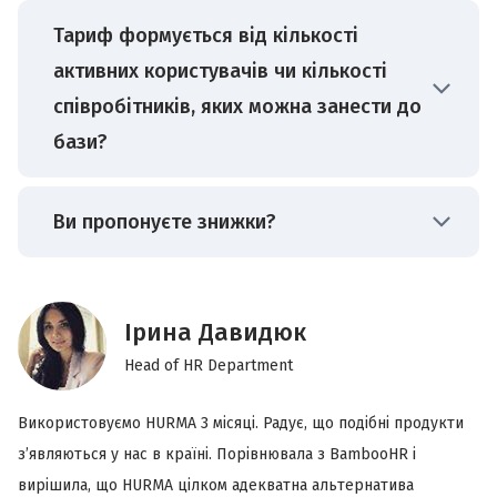
рекрутингу. Компанія представлена у
кількості рекрутерів, які
Так, для оплати платформи HURMA є
Тариф формується від кількості
країнах східної Європи та СНД. Офіс
використовуватимуть систему. У цьому
можливість прив'язати картку та
активних користувачів чи кількості
розташований в Україні, Харків.
тарифі є повний набір інструментів для
налаштувати автоматичний платіж. Для
співробітників, яких можна занести до
ведення всіх процесів рекрутингу. Від
того, щоб отримати докладнішу інформацію
Клієнти Hurma System отримують
бази?
розміщення вакансії до отримання відгуку
про це, зверніться до служби турботи про
технологічний та комплексний HRM-ATS
до оффера.
клієнтів. Також ми рекомендуємо
продукт з AI, високою безпекою даних на
оплачувати платформу одразу на тривалий
Усі тарифи формуються залежно від
архітектурі Single Tenant, де кожному клієнту
Ви пропонуєте знижки?
HR — тариф призначений для ведення HR-
період. Так ви отримаєте знижку у 10
кількості активних облікових записів
виділяється індивідуальний сервер та
процесів у компанії. Включаючи запити на
відсотків при оплаті на 3 місяці, у 15
користувачів у системі.
інформація на ньому шифрується, з простим
відсутність, payroll, HR-аналітику, OKR та
При покупці Hurma на тривалий період, ви
відсотків при оплаті на 6 місяців та 20
та зручним інтерфейсом за розумною ціною.
багато інших. Вартість розраховується в
Наприклад, якщо у вашій компанії працює 2
можете отримати знижку:
Ірина Давидюк
відсотків при оплаті на 12 місяців.
залежності від кількості облікових записів
рекрутери та 32 співробітники і ви хочете
Head of HR Department
–10% при покупці на 3 місяці
співробітників, які будуть використовувати
відкрити їм доступ до всіх можливостей
–15% при покупці на 6 місяців
платформу HURMA. Мінімальний тариф — 30
HURMA, то вам необхідно сплатити 2 акаунти,
Використовуємо HURMA 3 місяці. Радує, що подібні продукти
Ме
–20% при покупці на 12 місяців
акаунтів.
які включатимуть функції, призначені для
ю.
з’являються у нас в країні. Порівнювала з BambooHR і
пр
рекрутерів, і 32 акаунти з функціями для
і
вирішила, що HURMA цілком адекватна альтернатива
ко
Все включено — включає всі можливості