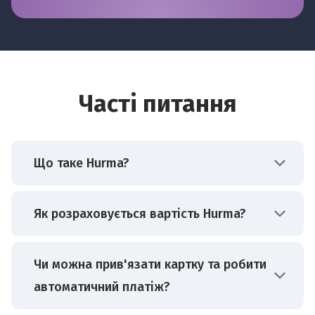
Часті питання
Що таке Hurma?
Hurma — міжнародна компанія, яка
Як розраховується вартість Hurma?
спеціалізується на розробці системи для
автоматизації процесів HR, рекрутингу та
Ціна формується залежно від вибраного
Чи можна прив'язати картку та робити
управління цілями компанії. Система
тарифу. Користувачам доступні тарифи:
дозволяє економити до 43% часу на
автоматичний платіж?
рутинних процесах та 18% бюджету на
Рекрутинг — вартість розраховується від