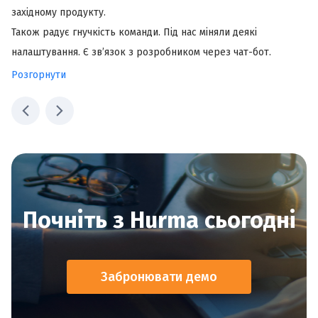
рядових співробітників або керівників.
західному продукту.
У 
тарифів HR і рекрутинг, та дозволяє
ка
Також радує гнучкість команди. Під нас міняли деякі
фу
комплексно вести всі процеси пов'язані з
налаштування. Є зв’язок з розробником через чат-бот.
ор
підбором і управлінням персоналом в одній
Завжди допомагають у розв’язанні питань і консультують.
Ві
Розгорнути
системі. Наприклад, ви зможете
Ро
Успіхів та розвитку команді розробників.
пр
перекладати кандидата на співробітника
Ро
після підписання оффера. Без необхідності
знову вводити всі дані в систему.
Почніть з Hurma сьогодні
Забронювати демо