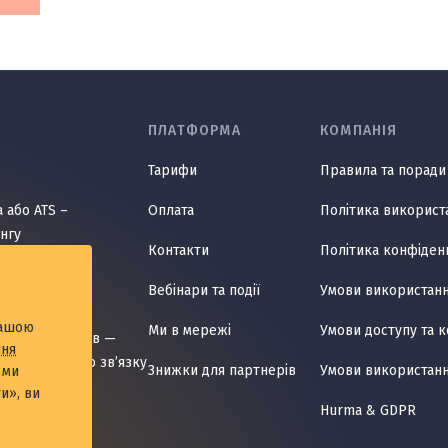
ПЛАТФОРМА
КОМПАНІЯ
Тарифи
Правила та поради 
 або ATS –
Оплата
Політика використ
нгу
Контакти
Політика конфіден
ня цілями і
Вебінари та події
Умови використання
ми
нашою
Ми в мережі
Умови доступу та 
 співробітників —
ння
ня зворотного звʼязку
Знижки для партнерів
Умови використанн
 ми
и», ви
тика процесів
Hurma & GDPR