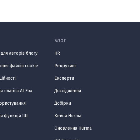
БЛОГ
для авторів блогу
HR
ання файлів cookie
Рекрутинг
ційності
Експерти
 плагіна AI Fox
Дослідження
користування
Добірки
я функцій ШІ
Кейси Hurma
Оновлення Hurma