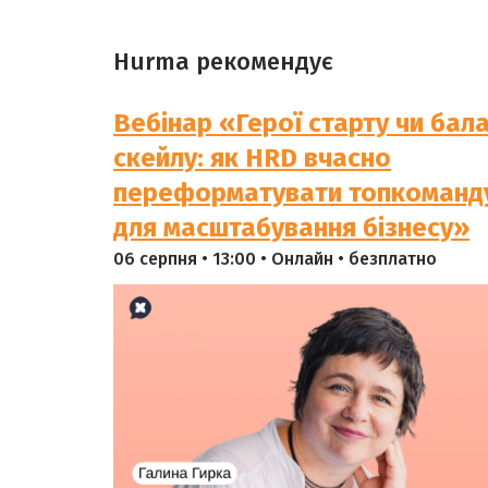
Hurma рекомендує
Вебінар «Герої старту чи бал
скейлу: як HRD вчасно
переформатувати топкоманд
для масштабування бізнесу»
06 серпня • 13:00 • Онлайн • безплатно