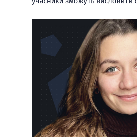
учасники зможуть висловити св