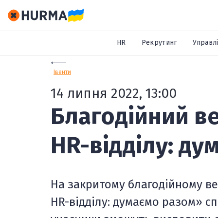
HR
Рекрутинг
Управлі
Івенти
14 липня 2022, 13:00
Благодійний ве
HR-відділу: ду
На закритому благодійному ве
HR-відділу: думаємо разом»
с
п