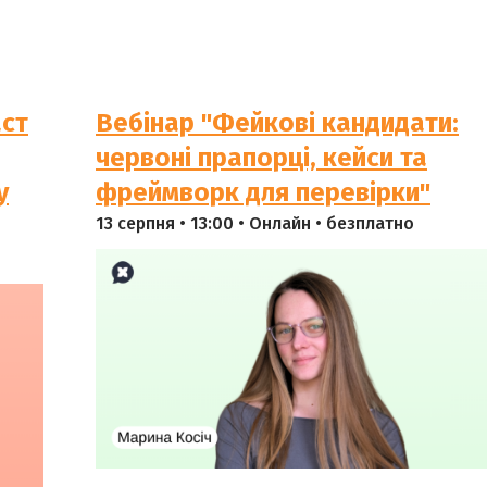
аст
Вебінар "Фейкові кандидати:
червоні прапорці, кейси та
у
фреймворк для перевірки"
13 серпня • 13:00 • Онлайн • безплатно