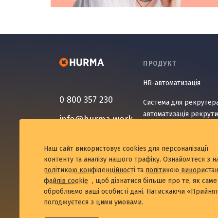
ПРОДУКТ
HR-автоматизація
0 800 357 230
Система для рекрутера
автоматизація рекрути
info@hurma.work
Система OKR – управлін
ключовими результата
Наш сайт використовує cookies для персоналізації
контенту та аналізу нашого трафіку. Ознайомтеся з 
Система для опитувань
політикою конфіденційності
та
політикою використа
автоматизація отриман
файлів cookie
, щоб дізнатися більше про те, як саме
обробляємо ваші особисті дані. Натискаючи «Прийнят
HR-аналітика та статис
погоджуєтеся з цими умовами.
компанії