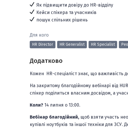
Як підвищити довіру до HR-відділу
Кейси спікера та учасників
пошук спільних рішень
Для кого
HR Director
HR Generalist
HR Specialist
Peo
Додатково
Кожен HR-спеціаліст знає, що важливість д
На закритому благодійному вебінарі від HU
с
пікер поділиться власним досвідом, а учас
Коли?
14 липня о 13:00.
Вебінар благодійний,
щоб взяти участь нео
купівлі ноутбуків та іншої техніки для ЗСУ. 