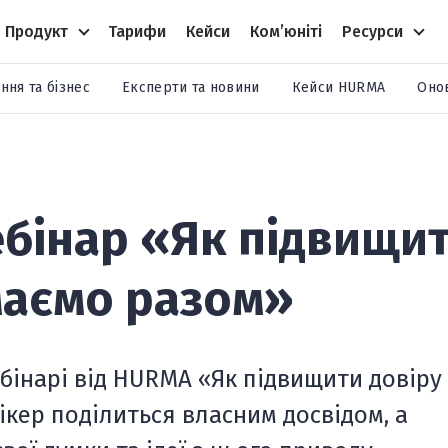
Продукт
Тарифи
Кейси
Комʼюніті
Ресурси
ння та бізнес
Експерти та новини
Кейси HURMA
Оно
бінар «Як підвищит
маємо разом»
бінарі від HURMA
«Як підвищити довіру
ікер поділиться власним досвідом, а