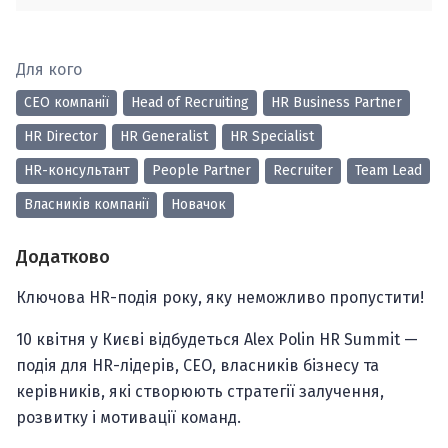
Для кого
CEO компанії
Head of Recruiting
HR Business Partner
HR Director
HR Generalist
HR Specialist
HR-консультант
People Partner
Recruiter
Team Lead
Власників компанії
Новачок
Додатково
Ключова HR-подія року, яку неможливо пропустити!
10 квітня у Києві відбудеться Alex Polin HR Summit —
подія для HR-лідерів, CEO, власників бізнесу та
керівників, які створюють стратегії залучення,
розвитку і мотивації команд.