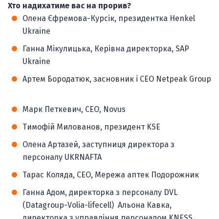
Хто надихатиме вас на прорив?
Олена Єфремова-Курсік, президентка Henkel
Ukraine
Ганна Мікулицька, Керівна директорка, SAP
Ukraine
Артем Бородатюк, засновник і СЕО Netpeak Group
Марк Петкевич, CEO, Novus
Тимофій Милованов, президент KSE
Олена Артазей, заступниця директора з
персоналу UKRNAFTA
Тарас Коляда, СЕО, Мережа аптек Подорожник
Ганна Адом, директорка з персоналу DVL
(Datagroup-Volia-lifecell)
Альона Кавка,
директорка з управління персоналом KNESS