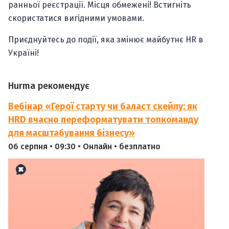
ранньої реєстрації. Місця обмежені! Встигніть
скористатися вигідними умовами.
Приєднуйтесь до події, яка змінює майбутнє HR в
Україні!
Hurma рекомендує
Вебінар «Герої старту чи баласт скейлу: як
HRD вчасно переформатувати топкоманду
для масштабування бізнесу»
06 серпня • 09:30 • Онлайн • безплатно