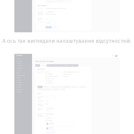
А ось так виглядали налаштування відсутностей: