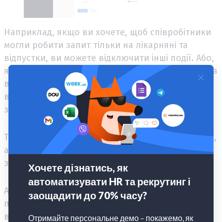
Наприклад, якщо ви хочете, щоб співробітники
могли робити запит тільки на лікарняні та
відпустки, ви можете відключити інші події. Або,
якщо у вашій компанії не передбачена робота на
вихідних або перенесення робочого часу, ви
відключаєте ці події і позбавляєте себе від
зайвих запитів співробітників.
Таким чином, ви кастомізіруете систему під себе,
а ваші співробітники не задаються питанням,
звідки раптом в компанії взялися нічні зміни.
А ще ми прислухалися до тих клієнтів, які
просили замінити іконку кухля пива на
відсутності за свій рахунок та вмовили нашого