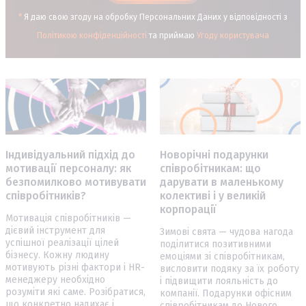
*
Я даю свою згоду на обробку Персональних Даних у відповідності з
Політикою конфіденційності
та приймаю
Угоду користувача
Індивідуальний підхід до
Новорічні подарунки
мотивації персоналу: як
співробітникам: що
безпомилково мотивувати
дарувати в маленькому
співробітників?
колективі і у великій
корпорації
Мотивація співробітників —
дієвий інструмент для
Зимові свята — чудова нагода
успішної реалізації цілей
поділитися позитивними
бізнесу. Кожну людину
емоціями зі співробітникам,
мотивують різні фактори і HR-
висловити подяку за їх роботу
менеджеру необхідно
і підвищити лояльність до
розуміти які саме. Розібратися,
компанії. Подарунки офісним
що конкретно надихає і
співробітникам до Нового