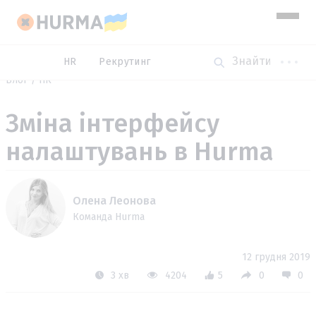
HR
Рекрутинг
Блог
HR
Зміна інтерфейсу
налаштувань в Hurma
Олена Леонова
Команда Hurma
12 грудня 2019
3 хв
4204
5
0
0