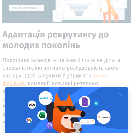
Адаптація рекрутингу до
молодих поколінь
Покоління зумерів — це вже більше не діти, а
спеціалісти, які активно розбудовують свою
кар’єру. Щоб залучити й утримати
таких
фахівців
, компанії повинні ретельно
проаналізувати їхні особливі потреби й
очікування. Молодь надає перевагу роботі, яка
відповідає їхнім
цінностям
. Крім того, вони
значною мірою покладаються на соціальні
мережі для пошуку роботи та комунікації.