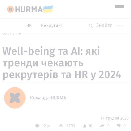
HR
Рекрутинг
Блог
HR
Well-being та AI: які
тренди чекають
рекрутерів та HR у 2024
Команда HURMA
14 грудня 2023
12 хв
6793
18
0
0