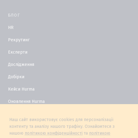
БЛОГ
HR
Рекрутинг
Експерти
Дослідження
Добірки
Кейси Hurma
Оновлення Hurma
HR Глосарій
Наш сайт використовує cookies для персоналізації
контенту та аналізу нашого трафіку. Ознайомтеся з
нашою
політикою конфіденційності
та
політикою