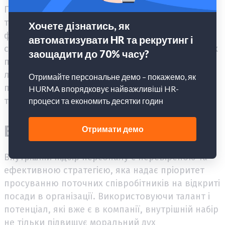
Позитивний робочий досвід, розвиток кар'єри
та акцент на цінності стають ключовими
факторами, які варто врахувати, адаптуючи
свої рекрутингові стратегії до потреб молодших
поколінь. Цей допоможе вашому бізнесу не
лише відповідати на зміни в очікуваннях
працівників, але і створити умови для стійкого
та успішного розвитку компаній у майбутньому.
Внутрішній рекрутинг
Внутрішній підбір персоналу є перевіреною та
ефективною стратегією, яка надає пріоритет
просуванню поточних співробітників на відкриті
посади в організації. Використовуючи талант і
потенціал, які вже є в компанії, внутрішній набір
не тільки підвищує моральний дух