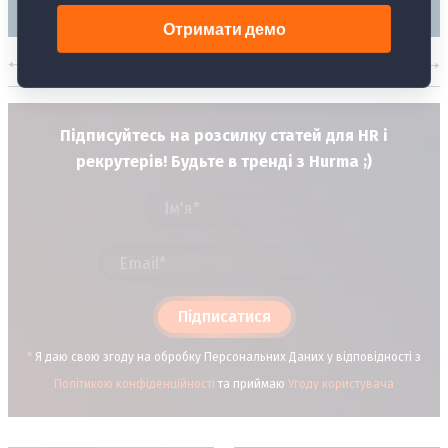
Попередня стаття
Наступна стаття
Підписуйтесь на розсилку статей для HR і
рекрутерів! Будьте в тренді з Hurma ;)
Підписатися
*
Я даю свою згоду на обробку Персональних Даних у відповідності з
Політикою конфіденційності
та приймаю
Угоду користувача