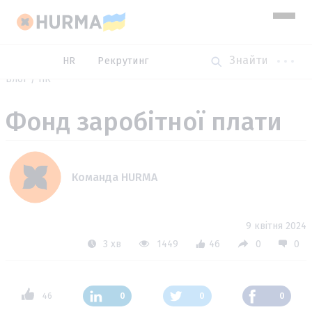
HR
Рекрутинг
Блог
HR
Фонд заробітної плати
Команда HURMA
9 квітня 2024
3 хв
1449
46
0
0
46
0
0
0