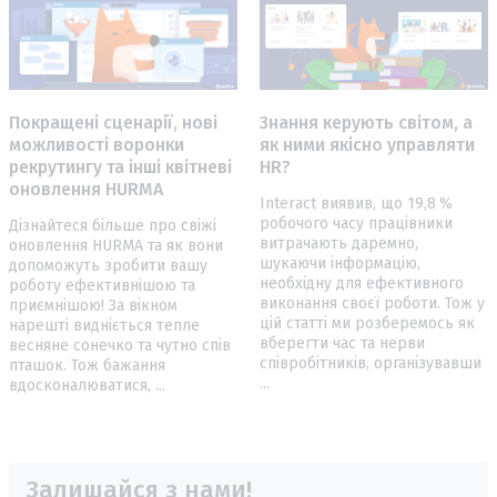
Покращені сценарії, нові
Знання керують світом, а
можливості воронки
як ними якісно управляти
рекрутингу та інші квітневі
HR?
оновлення HURMA
Interact виявив, що 19,8 %
робочого часу працівники
Дізнайтеся більше про свіжі
витрачають даремно,
оновлення HURMA та як вони
шукаючи інформацію,
допоможуть зробити вашу
необхідну для ефективного
роботу ефективнішою та
виконання своєї роботи. Тож у
приємнішою! За вікном
цій статті ми розберемось як
нарешті видніється тепле
вберегти час та нерви
весняне сонечко та чутно спів
співробітників, організувавши
пташок. Тож бажання
...
вдосконалюватися, ...
Залишайся з нами!