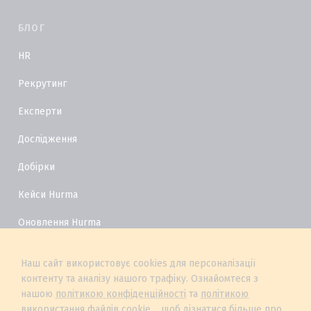
БЛОГ
HR
Рекрутинг
Експерти
Дослідження
Добірки
Кейси Hurma
Оновлення Hurma
HR Глосарій
Наш сайт використовує cookies для персоналізації
контенту та аналізу нашого трафіку. Ознайомтеся з
нашою
політикою конфіденційності
та
політикою
використання файлів cookie
, щоб дізнатися більше про