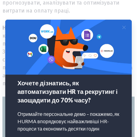
прогнозувати, аналізувати та оптимізувати
витрати на оплату праці.
HURMA System
надає компаніям повний
комплекс інструментів для автоматизації
процесів, пов’язаних з управлінням ФЗП.
Завдяки автоматизованим звітам, інтеграції з
системами та можливості аналізу ефективності
працівників, ви можете значно зменшити час на
адміністрування фінансів та підвищити
прозорість усіх процесів.