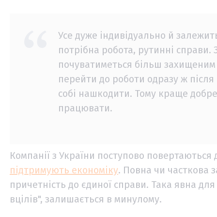
Усе дуже індивідуально й залежить
потрібна робота, рутинні справи.
почуватиметься більш захищеним 
перейти до роботи одразу ж після
собі нашкодити. Тому краще добре
працювати.
Компанії з України поступово повертаються д
підтримують економіку
. Повна чи часткова 
причетність до єдиної справи. Така явна для
вцілів", залишається в минулому.