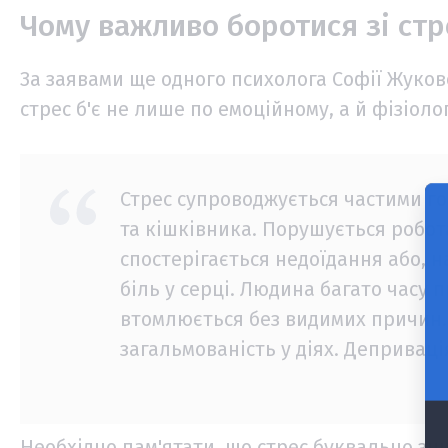
Чому важливо боротися зі ст
За заявами ще одного психолога Софії Жуково
стрес б'є не лише по емоційному, а й фізіоло
Стрес супроводжується частими г
та кішківника. Порушується робота 
спостерігається недоїдання або, 
біль у серці. Людина багато часу 
втомлюється без видимих ​​причин.
загальмованість у діях. Депривац
Необхідно пам'ятати, що стрес буквально зн