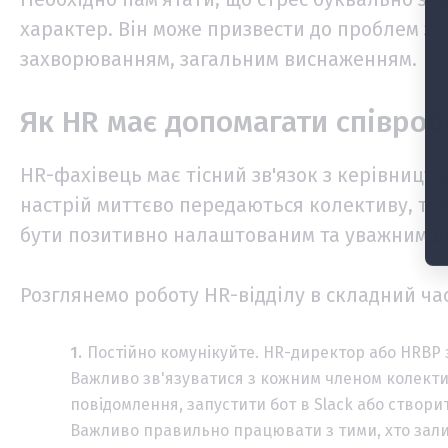
характер. Він може призвести до проблем з 
захворюванням, загальним виснаженням.
Як HR має допомагати співроб
HR-фахівець має тісний зв'язок з керівництв
настрій миттєво передаються колективу, том
бути позитивно налаштованим та уважним до
Розглянемо роботу HR-відділу в складний час
Постійно комунікуйте. HR-директор або HRBP з
Важливо зв'язуватися з кожним членом колектив
повідомлення, запустити бот в Slack або створ
Важливо правильно працювати з тими, хто залиш