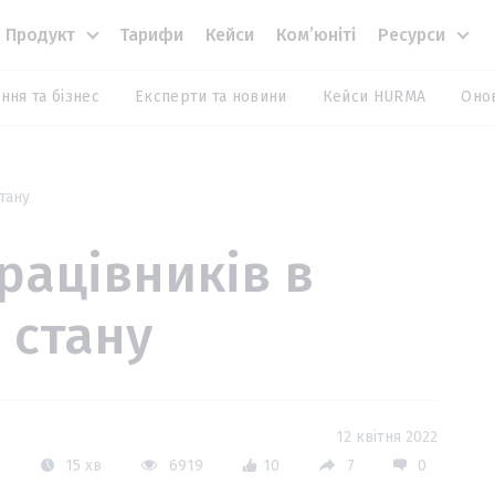
Продукт
Тарифи
Кейси
Комʼюніті
Ресурси
ння та бізнес
Експерти та новини
Кейси HURMA
Оно
тану
рацівників в
 стану
12 квітня 2022
15 хв
6919
10
7
0