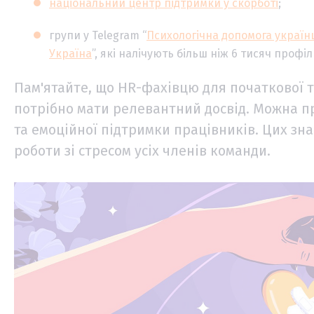
національний центр підтримки у скорботі
;
групи у Telegram “
Психологічна допомога українц
Україна
”, які налічують більш ніж 6 тисяч профіл
Пам'ятайте, що HR-фахівцю для початкової т
потрібно мати релевантний досвід. Можна про
та емоційної підтримки працівників. Цих зн
роботи зі стресом усіх членів команди.