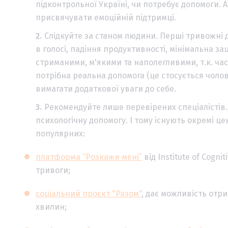
підконтрольної Україні, чи потребує допомоги. А 
присвячувати емоційній підтримці.
Слідкуйте за станом людини. Перші тривожні
в голосі, падіння продуктивності, мінімальна зац
стриманими, м'якими та наполегливими, т.к. час
потрібна реальна допомога (це стосується чолові
вимагати додаткової уваги до себе.
Рекомендуйте лише перевірених спеціалістів
психологічну допомогу. І тому існують окремі це
популярних:
платформа “Розкажи мені”
від Institute of Cogni
тривоги;
соціальний проєкт "Разом"
, дає можливість отр
хвилин;