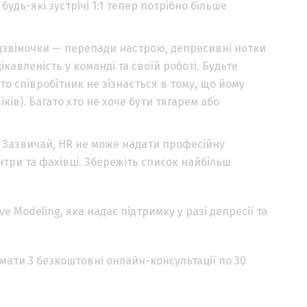
будь-які зустрічі 1:1 тепер потрібно більше
 дзвіночки — перепади настрою, депресивні нотки
ікавленість у команді та своїй роботі. Будьте
то співробітник не зізнається в тому, що йому
ків). Багато хто не хоче бути тягарем або
. Зазвичай, HR не може надати професійну
нтри та фахівці. Збережіть список найбільш
tive Modeling, яка надає підтримку у разі депресії та
имати 3 безкоштовні онлайн-консультації по 30