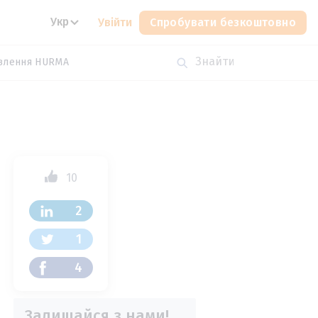
Укр
Увійти
Спробувати безкоштовно
влення HURMA
10
2
1
4
Залишайся з нами!