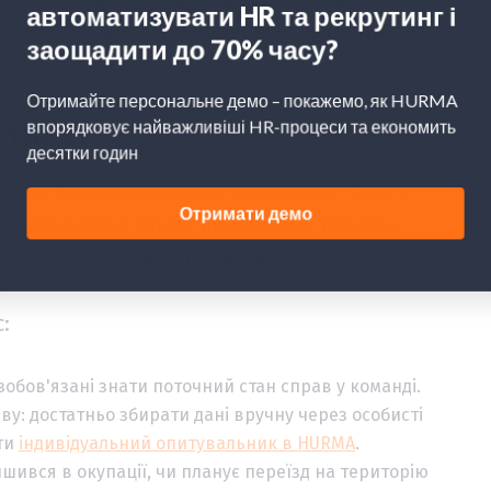
серцем і судинами, нервово-психічним
ітнику?
ом та безпосередньо з командою. Стан і
у важливо в такий непростий час змін
 своїх емоційних проявів.
:
обов'язані знати поточний стан справ у команді.
у: достатньо збирати дані вручну через особисті
ити
індивідуальний опитувальник в HURMA
.
ився в окупації, чи планує переїзд на територію