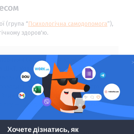
ресом
ї (група “
Психологічна самодопомога
”),
гічному здоров'ю.
оловними болями, розладом шлунка
ШКТ, з'являється сухість у роті,
навпаки, переїдання, спостерігаються
проводить за читанням новин, часто
 Знижується мотивація, з'являється
ія сну — ще одна серйозна проблема.
ищує організм, якщо має системний