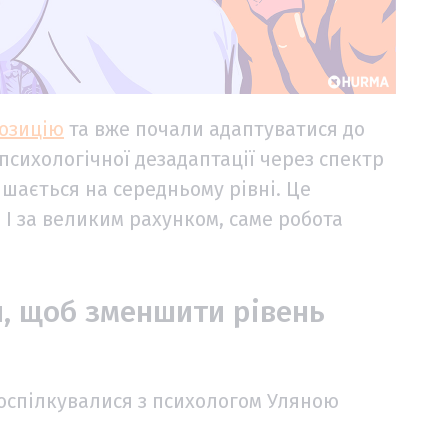
позицію
та вже почали адаптуватися до
 психологічної дезадаптації через спектр
шається на середньому рівні. Це
 І за великим рахунком, саме робота
, щоб зменшити рівень
поспілкувалися з психологом Уляною