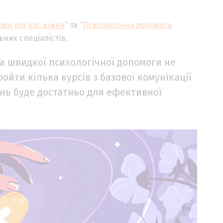
ям під час війни
” та “
Психологічна допомога
ьних спеціалістів.
а швидкої психологічної допомоги не
йти кілька курсів з базової комунікації
ань буде достатньо для ефективної