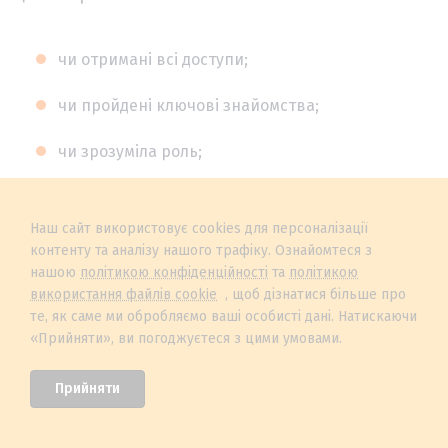
чи отримані всі доступи;
чи пройдені ключові знайомства;
чи зрозуміла роль;
чи проведені зустрічі з HR, менеджером і buddy;
Наш сайт використовує cookies для персоналізації
чи виконані перші навчальні задачі;
контенту та аналізу нашого трафіку. Ознайомтеся з
нашою
політикою конфіденційності
та
політикою
чи є розуміння очікувань на наступний місяць.
використання файлів cookie
, щоб дізнатися більше про
те, як саме ми обробляємо ваші особисті дані. Натискаючи
Приклади питань для новачка:
«Прийняти», ви погоджуєтеся з цими умовами.
Прийняти
Чи зрозуміло вам, чого від вас очікують?
Чи вистачає інформації для роботи?