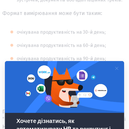
Формат вимірювання може бути таким:
очікувана продуктивність на 30-й день;
очікувана продуктивність на 60-й день;
очікувана продуктивність на 90-й день;
фактичний прогрес;
коментар менеджера;
ризики або бар’єри.
Головне — не вимірювати time-to-productivity
“на око”. Якщо критерії не визначені, менеджер і
HR можуть по-різному оцінювати одну й ту саму