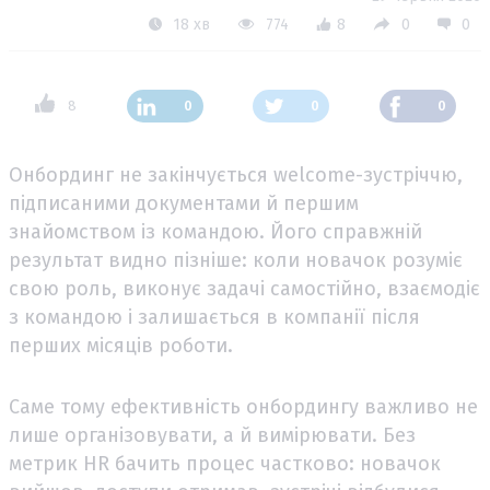
18 хв
774
8
0
0
8
0
0
0
Онбординг не закінчується welcome-зустріччю,
підписаними документами й першим
знайомством із командою. Його справжній
результат видно пізніше: коли новачок розуміє
свою роль, виконує задачі самостійно, взаємодіє
з командою і залишається в компанії після
перших місяців роботи.
Саме тому ефективність онбордингу важливо не
лише організовувати, а й вимірювати. Без
метрик HR бачить процес частково: новачок