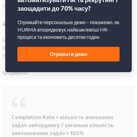
ситуацію.
4. Completion Rate онбординг-плану
Completion Rate показує, який відсоток задач,
зустрічей, навчальних матеріалів і контрольних
точок новачок пройшов у межах онбордингу.
Формула:
Completion Rate = кількість виконаних
задач онбордингу / загальна кількість
запланованих задач × 100%