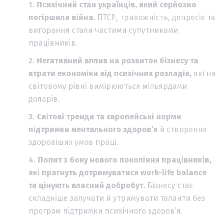
Психічний стан українців, який серйозно
погіршила війна.
ПТСР, тривожність, депресія та
вигорання стали частими супутниками
працівників.
Негативний вплив на розвиток бізнесу та
втрати економіки від психічних розладів,
які на
світовому рівні вимірюються мільярдами
доларів.
Світові тренди та європейські норми
підтримки ментального здоров’я
й створення
здоровіших умов праці.
Попит з боку нового покоління працівників,
які прагнуть дотримуватися work-life balance
та цінують власний добробут.
Бізнесу стає
складніше залучати й утримувати таланти без
програм підтримки психічного здоров’я.