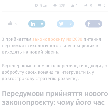
8 хв
538
4
0
0
4
0
0
0
З прийняттям
законопроєкту №12030
питання
підтримки психологічного стану працівників
виходять на новий рівень.
Відтепер компанії мають переглянути підходи до
добробуту своїх команд та інтегрувати їх у
довгострокову стратегію розвитку.
Передумови прийняття нового
законопроєкту: чому його час