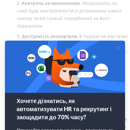
Контроль за виконанням.
Незрозуміло, як
саме буде контролюватися дотримання вимог
закону та які санкції передбачені за його
порушення.
Доступність експертизи.
В Україні не вистачає
професійних підрядників, які надають
комплексну підтримку корпоративному сектору.
Мова не про звичайних психологів для
проведення разових тренінгів чи
індивідуальних консультацій працівникам. На
ринку дефіцит експертизи саме в плані
побудови служб психологічної підтримки,
розробки та впровадження корпоративної
політики захисту ментального здоров’я,
інтеграції психосоціальної підтримки в усі рівні
управління компанією. Це ускладнює виконання
вимог нового законопроєкту та створює ризики