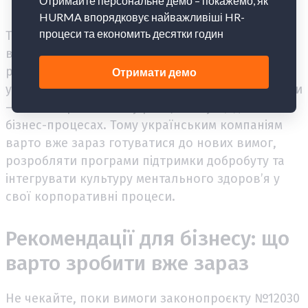
формального підходу.
Таким чином, Законопроєкт №12030 хоч і є
важливим кроком до створення здорового
робочого середовища в Україні, проте для його
успішного впровадження потрібні серйозні зміни
— як на стратегічному рівні, так і у щоденних
бізнес-процесах. Тому українським компаніям
варто вже зараз готуватися до нових вимог,
розробляти програми підтримки добробуту та
інтегрувати культуру ментального здоров’я у
свої корпоративні процеси.
Рекомендації для бізнесу: що
варто зробити вже зараз
Не чекайте, поки вимоги законопроєкту №12030