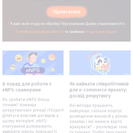
Підписатися
*
Я даю свою згоду на обробку Персональних Даних у відповідності з
Політикою конфіденційності
та приймаю
Угоду користувача
8 порад для роботи з
Як наймати співробітників
eNPS-скамерами
для e-commerce проєкту:
досвід рекрутингу
Як зробити eNPS більш
точним? Команда
Які методи працюють
рекрутингової агенції ITExpert
найкраще, скільки коштує
ділиться власним досвідом у
розміщення вакансій у різних
цьому матеріалі. eNPS-
каналах і які нюанси варто
опитування допомагають
врахувати? - розповідає Інна
виміряти рівень лояльності
Остапенко. Підбір персоналу