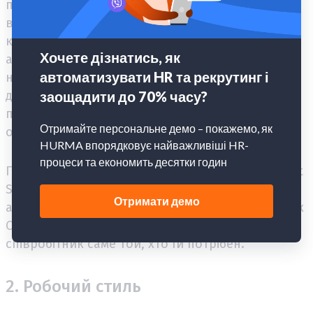
підписана керівником. Співробітнику важливо
відразу дізнатися про історію, цінності та цілі
компанії, за допомогою того ж welcome book
або відеоролика. У перший робочий день
новачкові важливо дати повну інформацію про
діяльність компанії, його місце в ній, а також
правила догляду/приходу на роботу, години
обіду, доступність чаю/кави та інші дрібниці.
Прикладом може стати welcome package у Smart
Solutions, провайдері HR-послуг та послуг
аутсорсингу бізнес-процесів в Україні та країнах
СНД. Компанія демонструє, що кожен новий
співробітник саме той, хто їй потрібен.
2. Робочий стиль