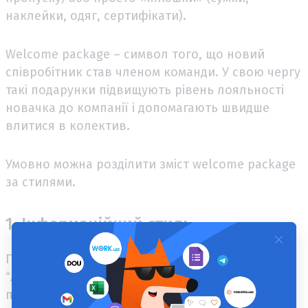
наклейки, одяг, сертифікати).
Welcome package – символ того, що новий
співробітник став членом команди. У свою чергу
такі подарунки підвищують рівень лояльності
новачка до компанії і допомагають швидше
влитися в колектив.
Умовно можна розділити зміст welcome package
за стилями.
1. Інформаційний стиль
Перше, що важливо зробити, — сказати
“Ласкаво просимо!” новачкові. Це може бути
привітання електронною поштою або листівка,