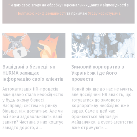
*
Я даю свою згоду на обробку Персональних Даних у відповідності з
Політикою конфіденційності
та приймаю
Угоду користувача
Ваші дані в безпеці: як
Зимовий корпоратив в
HURMA захищає
Україні: як і де його
інформацію своїх клієнтів
провести
Автоматизація HR-процесів
Новий рік ще до нас не мчить,
вже давно стала необхідністю
але досвідчені HR знають, що
у будь-якому бізнесі.
готуватися до зимового
Насправді систем на ринку
корпоративу необхідно вже
більше, ніж достатньо. Але чи
зараз. Саме в цей час
всі вони задовольняють ваші
бронюються відповідні
запити? Частина з них коштує
майданчики, а event-агентства
занадто дорого, а ...
вже отримують ...