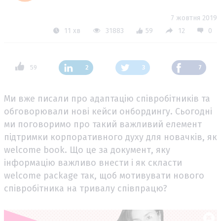
7 жовтня 2019
11 хв
31883
59
12
0
59
2
3
7
Ми вже писали про адаптацію співробітників та
обговорювали нові кейси онбордингу. Сьогодні
ми поговоримо про такий важливий елемент
підтримки корпоративного духу для новачків, як
welcome book. Що це за документ, яку
інформацію важливо внести і як скласти
welcome package так, щоб мотивувати нового
співробітника на тривалу співпрацю?