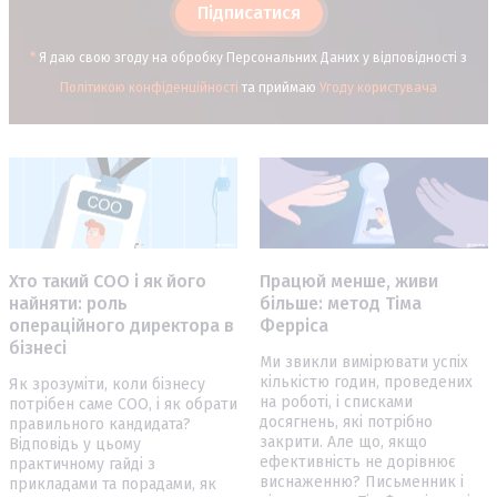
Підписатися
*
Я даю свою згоду на обробку Персональних Даних у відповідності з
Політикою конфіденційності
та приймаю
Угоду користувача
Хто такий COO і як його
Працюй менше, живи
найняти: роль
більше: метод Тіма
операційного директора в
Ферріса
бізнесі
Ми звикли вимірювати успіх
кількістю годин, проведених
Як зрозуміти, коли бізнесу
на роботі, і списками
потрібен саме COO, і як обрати
досягнень, які потрібно
правильного кандидата?
закрити. Але що, якщо
Відповідь у цьому
ефективність не дорівнює
практичному гайді з
виснаженню? Письменник і
прикладами та порадами, як