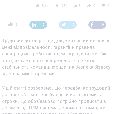
8 хв
934
3
0
0
3
0
0
0
Трудовий договір — це документ, який визначає
межі відповідальності, гарантії й правила
співпраці між роботодавцем і працівником. Від
того, як саме його оформлено, залежить
стабільність команди, юридична безпека бізнесу
й довіра між сторонами.
У цій статті розберемо, що передбачає трудовий
договір в Україні, які бувають його форми та
строки, що обов’язково потрібно прописати в
документі, і HRM-система допомагає командам