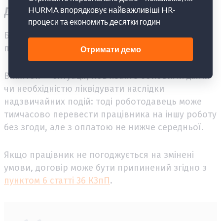
договору
Будь-яка зміна істотних умов (зарплата, графік,
посада) можлива лише за згодою сторін.
Виняток — ситуації, пов’язані з бойовими діями
чи необхідністю ліквідувати наслідки
надзвичайних подій: тоді роботодавець може
тимчасово перевести працівника на іншу роботу
без згоди, але з оплатою не нижче середньої.
Якщо працівник не погоджується на змінені
умови, договір може бути припинений згідно з
пунктом 6 статті 36 КЗпП
.