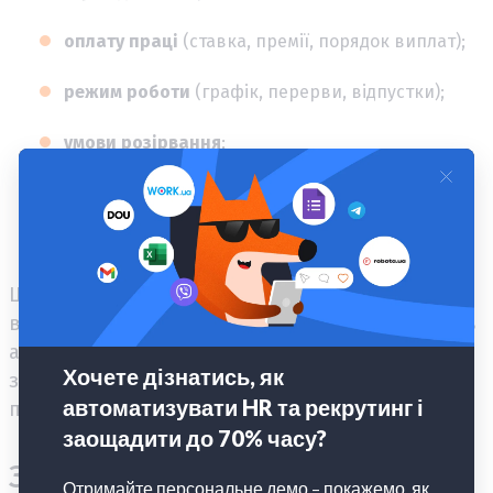
оплату праці
(ставка, премії, порядок виплат);
режим роботи
(графік, перерви, відпустки);
умови розірвання
;
відповідальність сторін
;
дату і підписи
.
Шаблон договору можна адаптувати під кожну
вакансію: додати поля для компенсацій, бонусів
або умов дистанційної роботи. Це особливо
зручно для HR-відділів із великою кількістю
позицій.
Зміна умов трудового