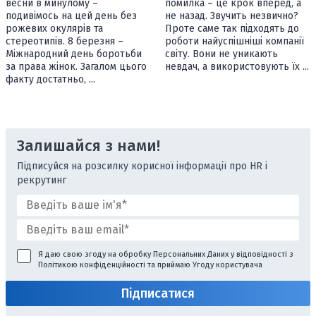
весни в минулому –
помилка – це крок вперед, а
подивімось на цей день без
не назад. Звучить незвично?
рожевих окулярів та
Проте саме так підходять до
стереотипів. 8 березня –
роботи найуспішніші компанії
Міжнародний день боротьби
світу. Вони не уникають
за права жінок. Загалом цього
невдач, а використовують їх ...
факту достатньо, ...
Залишайся з нами!
Підписуйся на розсилку корисної інформації про HR і
рекрутинг
Я даю свою згоду на обробку Персональних Даних у відповідності з
Політикою конфіденційності
та приймаю
Угоду користувача