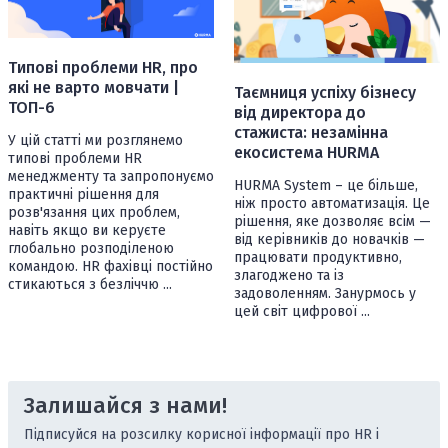
Типові проблеми HR, про
які не варто мовчати |
Таємниця успіху бізнесу
ТОП-6
від директора до
стажиста: незамінна
У цій статті ми розглянемо
екосистема HURMA
типові проблеми HR
менеджменту та запропонуємо
HURMA System – це більше,
практичні рішення для
ніж просто автоматизація. Це
розв'язання цих проблем,
рішення, яке дозволяє всім —
навіть якщо ви керуєте
від керівників до новачків —
глобально розподіленою
працювати продуктивно,
командою. HR фахівці постійно
злагоджено та із
стикаються з безліччю ...
задоволенням. Занурмось у
цей світ цифрової ...
Залишайся з нами!
Підписуйся на розсилку корисної інформації про HR і