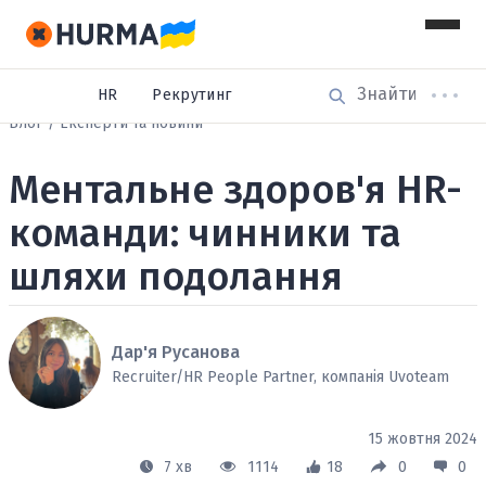
HR
Рекрутинг
Блог
Експерти та новини
Ментальне здоров'я HR-
команди: чинники та
шляхи подолання
Дар'я Русанова
Recruiter/HR People Partner, компанія Uvoteam
15 жовтня 2024
7 хв
1114
18
0
0