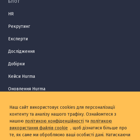
БЛОГ
HR
Рекрутинг
Експерти
Дослідження
Добірки
Кейси Hurma
Оновлення Hurma
HR Глосарій
Наш сайт використовує cookies для персоналізації
контенту та аналізу нашого трафіку. Ознайомтеся з
нашою
політикою конфіденційності
та
політикою
використання файлів cookie
, щоб дізнатися більше про
те, як саме ми обробляємо ваші особисті дані. Натискаючи