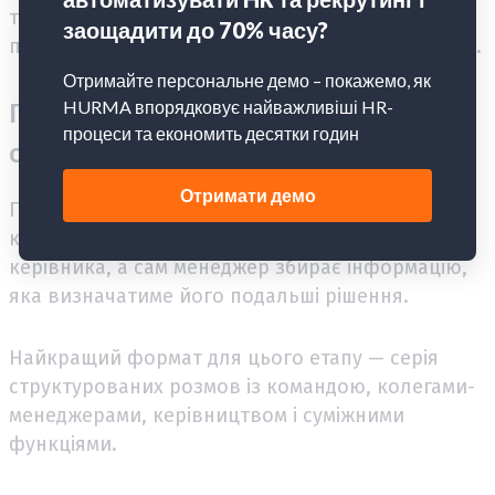
точніше: те, що допоможе менеджеру прийти на
перший день уже з базовим розумінням ситуації.
Перші 30 днів: слухати, спостерігати,
ставити питання
Перший місяць — критичний. Саме в цей період
команда формує перше враження про нового
керівника, а сам менеджер збирає інформацію,
яка визначатиме його подальші рішення.
Найкращий формат для цього етапу — серія
структурованих розмов із командою, колегами-
менеджерами, керівництвом і суміжними
функціями.