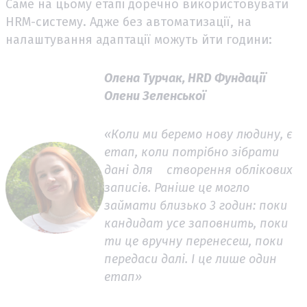
Саме на цьому етапі доречно використовувати
HRM-систему. Адже без автоматизації, на
налаштування адаптації можуть йти години:
Олена Турчак, HRD Фундації
Олени Зеленської
«Коли ми беремо нову людину, є
етап, коли потрібно зібрати
дані для створення облікових
записів. Раніше це могло
займати близько 3 годин: поки
кандидат усе заповнить, поки
ти це вручну перенесеш, поки
передаси далі. І це лише один
етап»