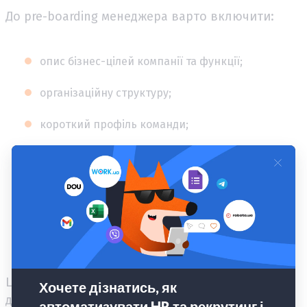
До pre-boarding менеджера варто включити:
опис бізнес-цілей компанії та функції;
організаційну структуру;
короткий профіль команди;
список ключових стейкхолдерів;
очікування на перші 30, 60 і 90 днів;
важливі документи, звіти або дашборди;
чесний опис поточних викликів у команді.
Цей етап не має перетворюватися на архів із
десятків файлів. Краще дати менше, але