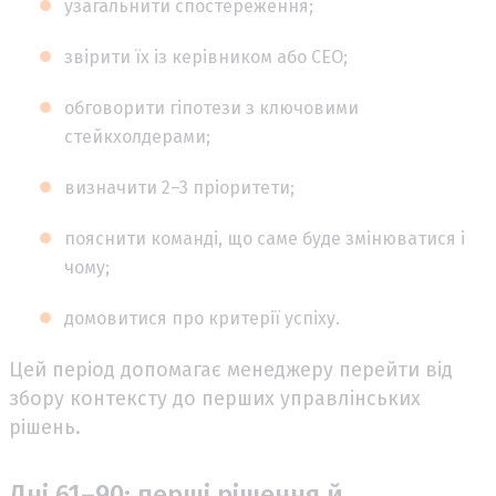
узагальнити спостереження;
звірити їх із керівником або CEO;
обговорити гіпотези з ключовими
стейкхолдерами;
визначити 2–3 пріоритети;
пояснити команді, що саме буде змінюватися і
чому;
домовитися про критерії успіху.
Цей період допомагає менеджеру перейти від
збору контексту до перших управлінських
рішень.
Дні 61–90: перші рішення й