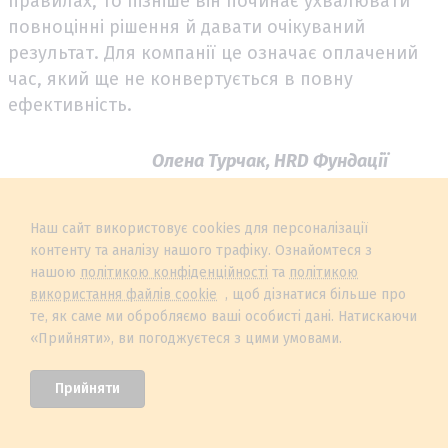
правилах, то пізніше він починає ухвалювати
повноцінні рішення й давати очікуваний
результат. Для компанії це означає оплачений
час, який ще не конвертується в повну
ефективність.
Олена Турчак, HRD Фундації
Олени Зеленської
Наш сайт використовує cookies для персоналізації
«Час до ефективності
контенту та аналізу нашого трафіку. Ознайомтеся з
працівника — це гроші. Поки
нашою
політикою конфіденційності
та
політикою
компанія платить людині, а
використання файлів cookie
, щоб дізнатися більше про
те, як саме ми обробляємо ваші особисті дані. Натискаючи
вона ще не виконує 100% своєї
«Прийняти», ви погоджуєтеся з цими умовами.
роботи, бізнес втрачає гроші.
Чим швидше новачки
Прийняти
починають працювати
повноцінно, тим більше грошей