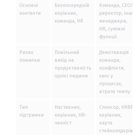
Основні
Безпосередній
Команда, CEO/
контакти
керівник,
директор, інші
команда, HR
менеджери,
HR, суміжні
функції
Ризик
Повільний
Демотивація
помилки
вихід на
команди,
продуктивність
конфлікти,
однієї людини
хаос у
процесах,
втрата темпу
Тип
Наставник,
Спонсор, HRBP,
підтримки
керівник, HR-
керівник,
чекліст
карта
стейкхолдерів,