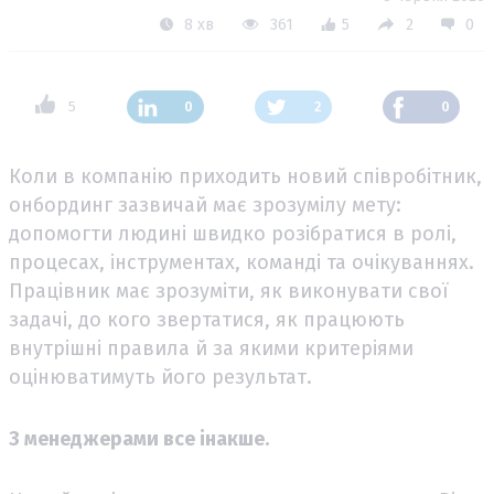
8 хв
361
5
2
0
5
0
2
0
Коли в компанію приходить новий співробітник,
онбординг зазвичай має зрозумілу мету:
допомогти людині швидко розібратися в ролі,
процесах, інструментах, команді та очікуваннях.
Працівник має зрозуміти, як виконувати свої
задачі, до кого звертатися, як працюють
внутрішні правила й за якими критеріями
оцінюватимуть його результат.
З менеджерами все інакше.