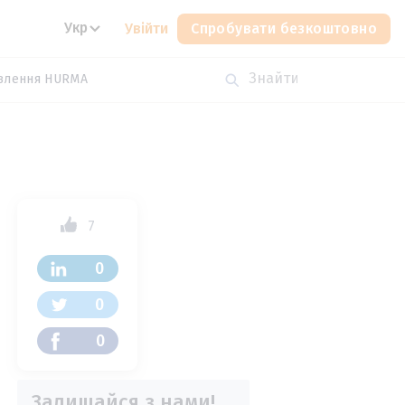
Укр
Увійти
Спробувати безкоштовно
влення HURMA
7
0
0
0
Залишайся з нами!