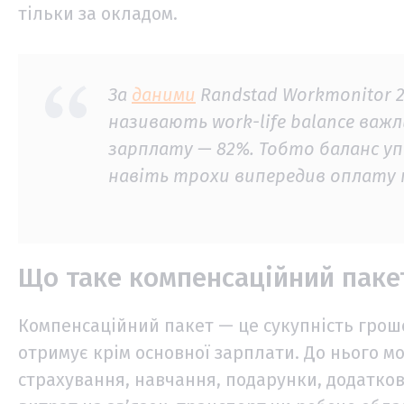
тільки за окладом.
За
даними
Randstad Workmonitor 20
називають work-life balance ва
зарплату — 82%. Тобто баланс уп
навіть трохи випередив оплату 
Що таке компенсаційний паке
Компенсаційний пакет — це сукупність грошо
отримує крім основної зарплати. До нього м
страхування, навчання, подарунки, додаткові