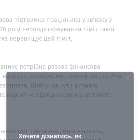
ова підтримка працівника у зв’язку з
26 році неоподатковуваний ліміт такої
ума перевищує цей ліміт,
івнику потрібна разова фінансова
і витрати, складну життєву ситуацію. Але
 зарплати. Щоб уникнути ризиків,
та коректне відображення у звітності.
лементом компенсаційного пакета,