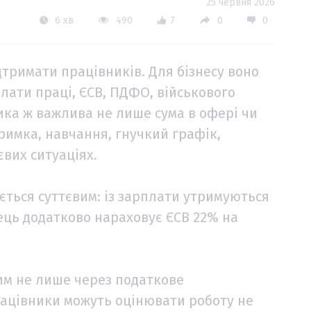
25 червня 2026
6 хв
490
7
0
0
тримати працівників. Для бізнесу воно
лати праці, ЄСВ, ПДФО, військового
ника ж важлива не лише сума в офері чи
тримка, навчання, гнучкий графік,
євих ситуаціях.
ється суттєвим: із зарплати утримуються
ець додатково нараховує ЄСВ 22% на
им не лише через податкове
рацівники можуть оцінювати роботу не