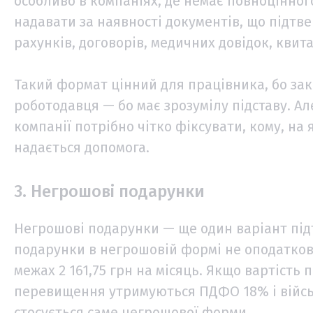
особливо в компаніях, де немає повноцінног
надавати за наявності документів, що підтв
рахунків, договорів, медичних довідок, квита
Такий формат цінний для працівника, бо зак
роботодавця — бо має зрозумілу підставу. Ал
компанії потрібно чітко фіксувати, кому, на 
надається допомога.
3. Негрошові подарунки
Негрошові подарунки — ще один варіант підт
подарунки в негрошовій формі не оподатко
межах 2 161,75 грн на місяць. Якщо вартість 
перевищення утримуються ПДФО 18% і військ
стосується саме негрошової форми.