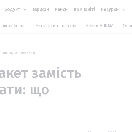
Продукт
Тарифи
Кейси
Комʼюніті
Ресурси
ння та бізнес
Експерти та новини
Кейси HURMA
Оно
и: що пропонувати
кет замість
ати: що