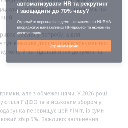
о медичного страхування. Її можна
ерджують цільове використання коштів:
нцій.
риває реальну потребу, а для
е тут важлива дисципліна в документах:
яку мету й на підставі яких документів
римки, але з обмеженнями. У 2026 році
вуються ПДФО та військовим збором у
подарунка перевищує цей ліміт, із суми
овий збір 5%. Важливо: звільнення