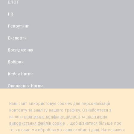
БЛОГ
HR
Рекрутинг
Експерти
Дослідження
Добірки
Кейси Hurma
Оновлення Hurma
HR Глосарій
Наш сайт використовує cookies для персоналізації
контенту та аналізу нашого трафіку. Ознайомтеся з
нашою
політикою конфіденційності
та
політикою
використання файлів cookie
, щоб дізнатися більше про
те, як саме ми обробляємо ваші особисті дані. Натискаючи