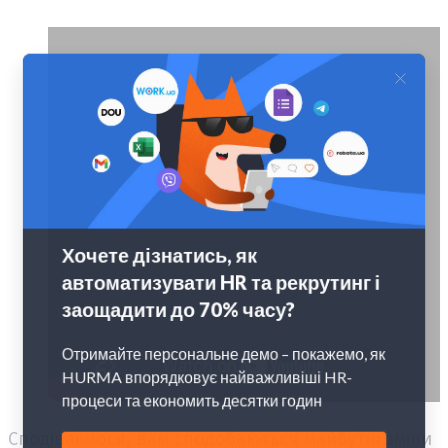
Сподіваємося, вам сподобаються майбутні зміни