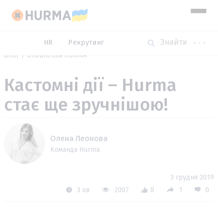
HR
Рекрутинг
Блог
Оновлення HURMA
Кастомні дії – Hurma
стає ще зручнішою!
Олена Леонова
Команда Hurma
3 грудня 2019
3 хв
2007
8
1
0