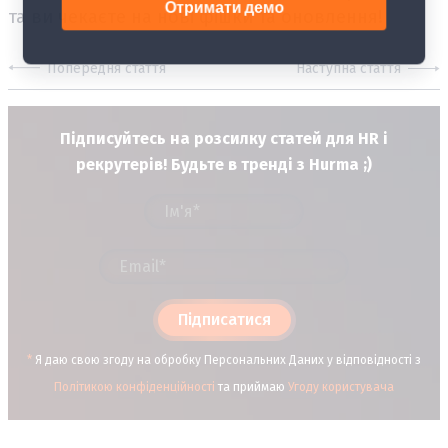
та ви чекаєте на нові фішки та оновлення!
Попередня стаття
Наступна стаття
Підписуйтесь на розсилку статей для HR і
рекрутерів! Будьте в тренді з Hurma ;)
Підписатися
*
Я даю свою згоду на обробку Персональних Даних у відповідності з
Політикою конфіденційності
та приймаю
Угоду користувача