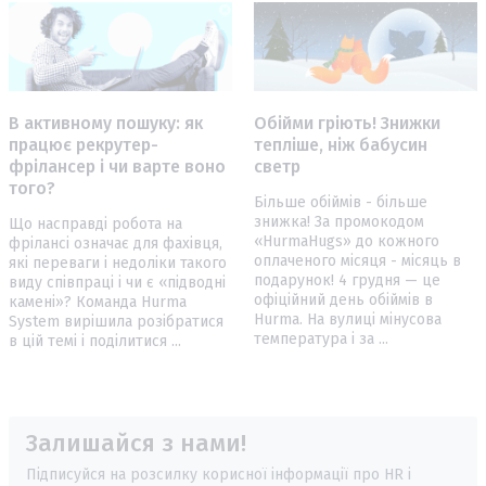
В активному пошуку: як
Обійми гріють! Знижки
працює рекрутер-
тепліше, ніж бабусин
фрілансер і чи варте воно
светр
того?
Більше обіймів - більше
знижка! За промокодом
Що насправді робота на
«HurmaHugs» до кожного
фрілансі означає для фахівця,
оплаченого місяця - місяць в
які переваги і недоліки такого
подарунок! 4 грудня — це
виду співпраці і чи є «підводні
офіційний день обіймів в
камені»? Команда Hurma
Hurma. На вулиці мінусова
System вирішила розібратися
температура і за ...
в цій темі і поділитися ...
Залишайся з нами!
Підписуйся на розсилку корисної інформації про HR і