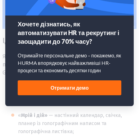
Ідеї сетів із wow-ефектом
Як складаються подарункові корпоративні сети
показуємо на прикладі готових концепцій від
Gifty Corporate:
«Зимова магія»
— чашка, пастила, свічка,
листівка, коробка;
«
Мрій і дій»
— настінний календар, свічка,
планер із голографічним написом та
голографічна листівка;