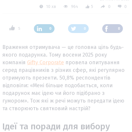
10 хв
964
5
0
0
5
0
0
0
Враження отримувача — це головна ціль будь-
якого подарунка. Тому восени 2025 року
компанія
Gifty Corporate
провела опитування
серед працівників з різних сфер, які регулярно
отримують презенти. 50,8% респондентів
відповіли: «Мені більше подобається, коли
подарунок має ідею чи його підібрано з
гумором». Тож які ж речі можуть передати ідею
та створюють святковий настрій?
Ідеї та поради для вибору