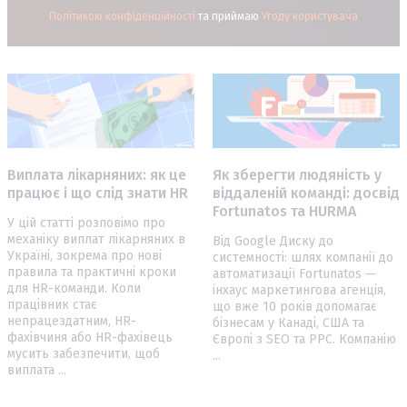
Політикою конфіденційності
та приймаю
Угоду користувача
Виплата лікарняних: як це
Як зберегти людяність у
працює і що слід знати HR
віддаленій команді: досвід
Fortunatos та HURMA
У цій статті розповімо про
механіку виплат лікарняних в
Від Google Диску до
Україні, зокрема про нові
системності: шлях компанії до
правила та практичні кроки
автоматизації Fortunatos —
для HR-команди. Коли
інхаус маркетингова агенція,
працівник стає
що вже 10 років допомагає
непрацездатним, HR-
бізнесам у Канаді, США та
фахівчиня або HR-фахівець
Європі з SEO та PPC. Компанію
мусить забезпечити, щоб
...
виплата ...