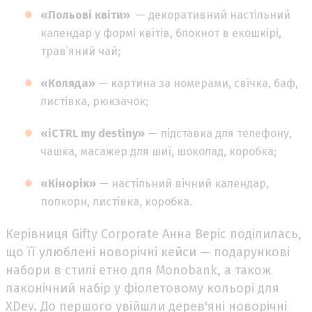
«Польові квіти»
— декоративний настільний
календар у формі квітів, блокнот в екошкірі,
травʼяний чай;
«Коляда»
— картина за номерами, свічка, баф,
листівка, рюкзачок;
«iCTRL my destiny»
— підставка для телефону,
чашка, масажер для шиї, шоколад, коробка;
«Кінорік»
— настільний вічний календар,
попкорн, листівка, коробка.
Керівниця Gifty Corporate Анна Веріс поділилась,
що її улюблені новорічні кейси — подарункові
набори в стилі етно для Monobank, а також
лаконічний набір у фіолетовому кольорі для
XDev. До першого увійшли дерев'яні новорічні