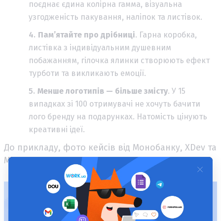
поєднає єдина колірна гамма, візуальна
узгодженість пакування, наліпок та листівок.
Пам’ятайте про дрібниці
. Гарна коробка,
листівка з індивідуальним душевним
побажанням, гілочка ялинки створюють ефект
турботи та викликають емоції.
Менше логотипів — більше змісту
. У 15
випадках зі 100 отримувачі не хочуть бачити
лого бренду на подарунках. Натомість цінують
креативні ідеї.
До прикладу, фото кейсів від Монобанку, XDev та
MD Manager: