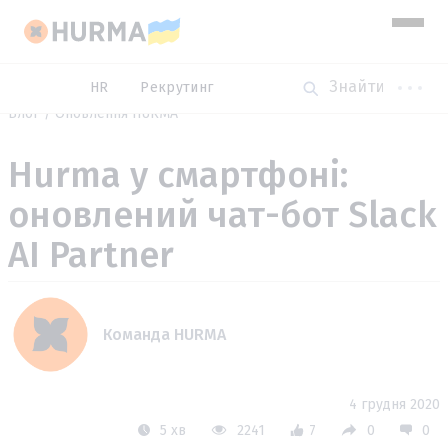
HR
Рекрутинг
Блог
Оновлення HURMA
Hurma у смартфоні:
оновлений чат-бот Slack
AI Partner
Команда HURMA
4 грудня 2020
5 хв
2241
7
0
0