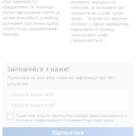
стан, залученість і
розвитку знаходиться
продуктивність. Команда
компанія, та чи можете ви
Hurma підготувала статтю за
вплинути на її успіх. Іцхак
звітом BenchMark, в якій ми
Адізес – всесвітньо відомий
розповімо про вплив кризи
експерт у сфері підвищення
COVID-19 на співробітників.
ефективності бізнесу,
Раптова ...
консультант, який
спеціалізується ...
Залишайся з нами!
Підписуйся на розсилку корисної інформації про HR і
рекрутинг
Я даю свою згоду на обробку Персональних Даних у відповідності з
Політикою конфіденційності
та приймаю
Угоду користувача