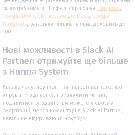
месенджер інтегрований з такими популярними
та потрібними в IT-сфері сервісами:
Dropbox
,
Google Drive
,
GitHub
,
Google Docs
,
Google
Hangouts
, загальна кількість яких доходить до
100.
Нові можливості в Slack AI
Partner: отримуйте ще більше
з Hurma System
Більше часу, зручності та радості від того, що
апрувити відпустку, призначити мітинг,
подивитися завдання ви можете у своєму
смартфоні, через коментарі в Slack AI Partner,
навіть не відкриваючи ноутбук.