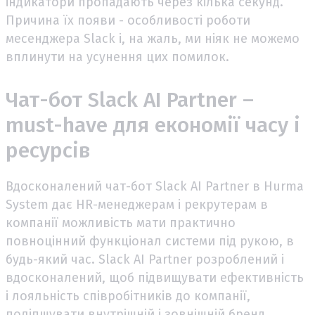
індикатори пропадають через кілька секунд.
Причина їх появи - особливості роботи
месенджера Slack і, на жаль, ми ніяк не можемо
вплинути на усунення цих помилок.
Чат-бот Slack AI Partner –
must-have для економії часу і
ресурсів
Вдосконалений чат-бот Slack AI Partner в Hurma
System дає HR-менеджерам і рекрутерам в
компанії можливість мати практично
повноцінний функціонал системи під рукою, в
будь-який час. Slack AI Partner розроблений і
вдосконалений, щоб підвищувати ефективність
і лояльність співробітників до компанії,
поліпшувати внутрішній і зовнішній бренд