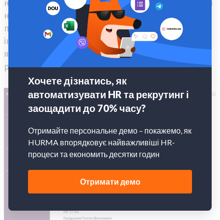
народження, потрібно натиснути на кнопку «Дні
народження», після чого в Slack AI Partner ви
побачите список співробітників з актуальною
інформацією. Дуже зручна й потрібна функція,
яка позбавить від незручних поглядів, якщо
раптом ви забудете про свято колеги.