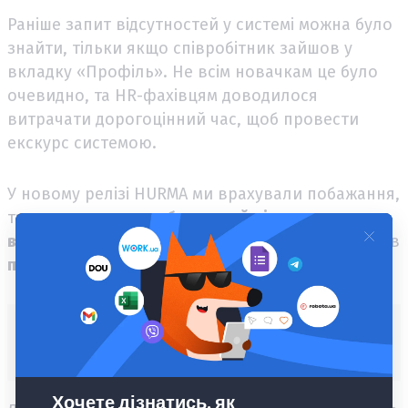
Раніше запит відсутностей у системі можна було
знайти, тільки якщо співробітник зайшов у
вкладку «Профіль». Не всім новачкам це було
очевидно, та HR-фахівцям доводилося
витрачати дорогоцінний час, щоб провести
екскурс системою.
У новому релізі HURMA ми врахували побажання,
та тепер
запросити будь-який різновид
відсутності
можна з допомогою зручних віджетів
просто у дашборді
!