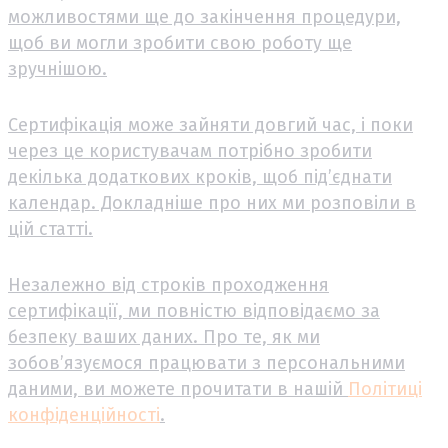
можливостями ще до закінчення процедури,
щоб ви могли зробити свою роботу ще
зручнішою.
Сертифікація може зайняти довгий час, і поки
через це користувачам потрібно зробити
декілька додаткових кроків, щоб під’єднати
календар. Докладніше про них ми розповіли в
цій статті.
Незалежно від строків проходження
сертифікації, ми повністю відповідаємо за
безпеку ваших даних. Про те, як ми
зобов’язуємося працювати з персональними
даними, ви можете прочитати в нашій
Політиці
конфіденційності
.