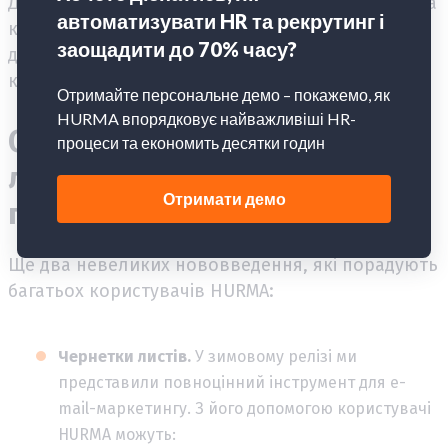
Для цього співробітнику достатньо натиснути на
кнопку «+» і у вікні, що відкрилося, вибрати
діапазон дат та, у разі необхідності, залишити
коментар або додати файл.
Одним рядком: чернетки
листів, редактор тексту в
полі «Опис»
Ще два невеликих нововведення, які порадують
багатьох користувачів HURMA:
Чернетки листів.
У зимовому релізі ми
представили повноцінний інструмент для e-
mail-маркетингу. З його допомогою користувачі
HURMA можуть: