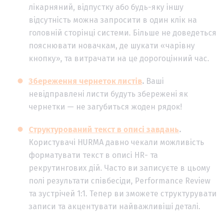
лікарняний, відпустку або будь-яку іншу
відсутність можна запросити в один клік на
головній сторінці системи. Більше не доведеться
пояснювати новачкам, де шукати «чарівну
кнопку», та витрачати на це дорогоцінний час.
Збереження чернеток листів
.
Ваші
невідправлені листи будуть збережені як
чернетки — не загубиться жоден рядок!
Структурований текст в описі завдань
.
Користувачі HURMA давно чекали можливість
форматувати текст в описі HR- та
рекрутингових дій. Часто ви записуєте в цьому
полі результати співбесіди, Performance Review
та зустрічей 1:1. Тепер ви зможете структурувати
записи та акцентувати найважливіші деталі.