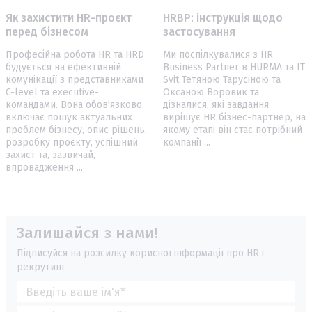
Як захистити HR-проєкт
HRBP: інструкція щодо
перед бізнесом
застосування
Професійна робота HR та HRD
Ми поспілкувалися з HR
будується на ефективній
Business Partner в HURMA та IT
комунікації з представниками
Svit Тетяною Тарусіною та
C-level та executive-
Оксаною Воровик та
командами. Вона обов'язково
дізналися, які завдання
включає пошук актуальних
вирішує HR бізнес-партнер, на
проблем бізнесу, опис рішень,
якому етапі він стає потрібний
розробку проєкту, успішний
компанії ...
захист та, зазвичай,
впровадження ...
Залишайся з нами!
Підписуйся на розсилку корисної інформації про HR і
рекрутинг