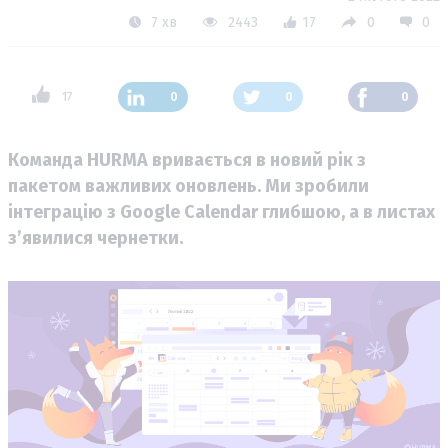
7 хв
2443
17
0
0
17
0
0
0
Команда HURMA вривається в новий рік з
пакетом важливих оновлень. Ми зробили
інтеграцію з Google Calendar глибшою, а в листах
з’явилися чернетки.