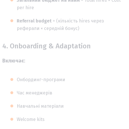
Загальний бюджет на найм
= Total hires × Cost
per hire
Referral budget
= (кількість hires через
реферали × середній бонус)
4. Onboarding & Adaptation
Включає:
Онбординг-програми
Час менеджерів
Навчальні матеріали
Welcome kits