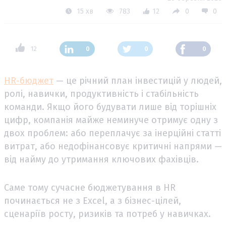
15 хв
783
12
0
0
12
0
0
0
HR-бюджет
— це річний план інвестицій у людей,
ролі, навички, продуктивність і стабільність
команди. Якщо його будувати лише від торішніх
цифр, компанія майже неминуче отримує одну з
двох проблем: або переплачує за інерційні статті
витрат, або недофінансовує критичні напрями —
від найму до утримання ключових фахівців.
Саме тому сучасне бюджетування в HR
починається не з Excel, а з бізнес-цілей,
сценаріїв росту, ризиків та потреб у навичках.