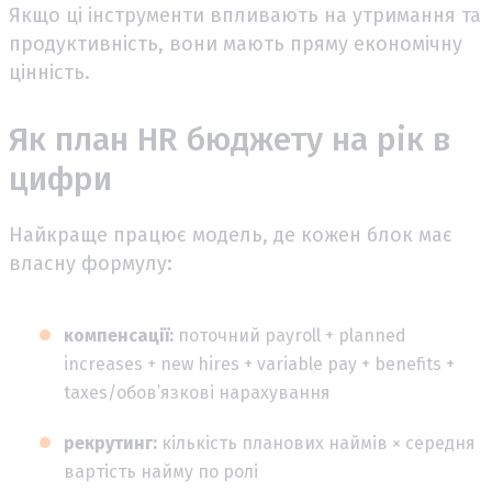
Якщо ці інструменти впливають на утримання та
продуктивність, вони мають пряму економічну
цінність.
Як план HR бюджету на рік в
цифри
Найкраще працює модель, де кожен блок має
власну формулу:
компенсації:
поточний payroll + planned
increases + new hires + variable pay + benefits +
taxes/обов’язкові нарахування
рекрутинг:
кількість планових наймів × середня
вартість найму по ролі