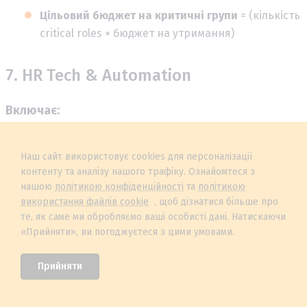
Цільовий бюджет на критичні групи
= (кількість
critical roles × бюджет на утримання)
7. HR Tech & Automation
Включає:
HRM/HRIS
Наш сайт використовує cookies для персоналізації
контенту та аналізу нашого трафіку. Ознайомтеся з
ATS
нашою
політикою конфіденційності
та
політикою
використання файлів cookie
, щоб дізнатися більше про
те, як саме ми обробляємо ваші особисті дані. Натискаючи
LMS
«Прийняти», ви погоджуєтеся з цими умовами.
Payroll системи
Прийняти
Аналітика