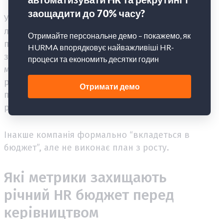
У такій ситуації бюджет не можна формувати
лише з торішніх даних. Треба окремо
порахувати: планове зростання штату,
заміщення втрат, витрати на навчання
менеджерів з продажу, окремий бюджет на
рекрутинг під новий напрям, а також резерв на
перегляд компенсації для ролей із високим
ризиком відтоку.
Інакше компанія формально “вкладеться в
бюджет”, але не виконає план з росту.
Які метрики захищають
річний HR бюджет перед
керівництвом