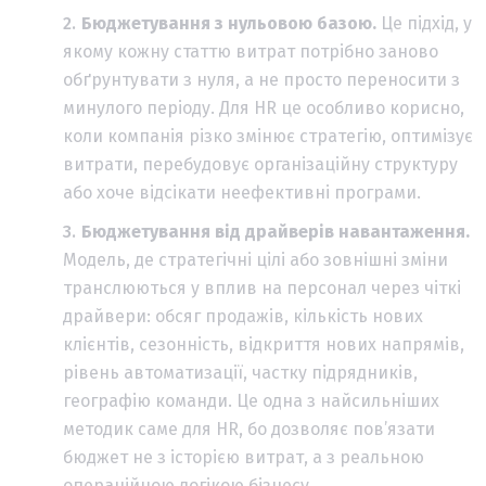
Бюджетування з нульовою базою.
Це підхід, у
якому кожну статтю витрат потрібно заново
обґрунтувати з нуля, а не просто переносити з
минулого періоду. Для HR це особливо корисно,
коли компанія різко змінює стратегію, оптимізує
витрати, перебудовує організаційну структуру
або хоче відсікати неефективні програми.
Бюджетування від драйверів навантаження.
Модель, де стратегічні цілі або зовнішні зміни
транслюються у вплив на персонал через чіткі
драйвери: обсяг продажів, кількість нових
клієнтів, сезонність, відкриття нових напрямів,
рівень автоматизації, частку підрядників,
географію команди. Це одна з найсильніших
методик саме для HR, бо дозволяє пов’язати
бюджет не з історією витрат, а з реальною
операційною логікою бізнесу.