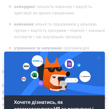
онбординг:
кількість новачків × вартість
адаптації на одного працівника
навчання:
кількість працівників у цільових
групах × вартість програми + ліцензії + зовнішні
експерти + час внутрішніх тренерів
утримання та залучення:
програми для
критичних груп + менеджерські інструменти +
регулярні вимірювання + визнання/комунікації
Розглянемо на прикладі:
Компанія на 180 людей планує за рік найняти 24
фахівців, очікує 8% плинності, запускає новий
напрям продажів і хоче зменшити time-to-fill для
комерційних ролей.