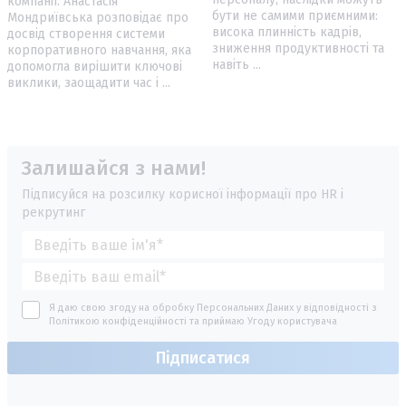
компанії. Анастасія
бути не самими приємними:
Мондриївська розповідає про
висока плинність кадрів,
досвід створення системи
зниження продуктивності та
корпоративного навчання, яка
навіть ...
допомогла вирішити ключові
виклики, заощадити час і ...
Залишайся з нами!
Підписуйся на розсилку корисної інформації про HR і
рекрутинг
Я даю свою згоду на обробку Персональних Даних у відповідності з
Політикою конфіденційності
та приймаю
Угоду користувача