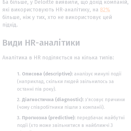
Ба більше, у Deloitte виявили, що дохід компаній,
які використовують HR-аналітику, на
82%
більше, ніж у тих, хто не використовує цей
підхід.
Види HR-аналітики
Аналітика в HR поділяється на кілька типів:
Описова (descriptive):
аналізує минулі події
(наприклад, скільки людей звільнилось за
останні пів року).
Діагностична (diagnostic):
з'ясовує причини
(чому співробітники пішли з компанії).
Прогнозна (predictive):
передбачає майбутні
події (хто може звільнитися в найближчі 3