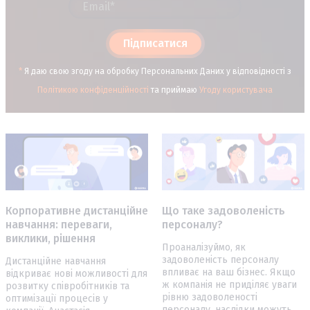
Підписатися
*
Я даю свою згоду на обробку Персональних Даних у відповідності з
Політикою конфіденційності
та приймаю
Угоду користувача
Корпоративне дистанційне
Що таке задоволеність
навчання: переваги,
персоналу?
виклики, рішення
Проаналізуймо, як
задоволеність персоналу
Дистанційне навчання
впливає на ваш бізнес. Якщо
відкриває нові можливості для
ж компанія не приділяє уваги
розвитку співробітників та
рівню задоволеності
оптимізації процесів у
персоналу, наслідки можуть