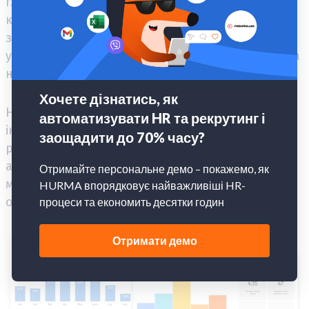
глибшого розуміння того, що відбувається в
команді. Вони допомагають виявити
закономірності, спрогнозувати ризики й
ухвалювати зважені рішення на основі фактів, а
не інтуїції.
Наприклад, у
системі HURMA
аналітика
інтегрована у всі ключові процеси — від
рекрутингу до утримання персоналу. Завдяки
автоматичному збору та візуалізації даних
можна легко побачити загальну картину й
оперативно реагувати на зміни: