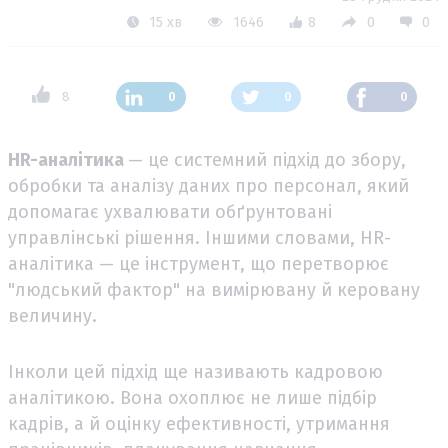
15 хв
1646
8
0
0
8
0
0
0
HR-аналітика
— це системний підхід до збору,
обробки та аналізу даних про персонал, який
допомагає ухвалювати обґрунтовані
управлінські рішення. Іншими словами, HR-
аналітика — це інструмент, що перетворює
"людський фактор" на вимірювану й керовану
величину.
Інколи цей підхід ще називають кадровою
аналітикою. Вона охоплює не лише підбір
кадрів, а й оцінку ефективності, утримання