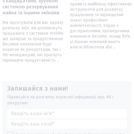
з кандидатами, зручною
одним із найбільш ефективних
системою резервування
інструментів для розвитку
майна та іншими змінами
працівників та підвищення
їхньої професійної
Ми підготували для вас одразу
компетентності. Згідно з
декілька змін, які допоможуть
дослідженнями, проведеними
працювати з системою HURMA
компанією Deloitte, понад 80%
ще швидше та продуктивніше.
успішних компаній мають
Весняне оновлення буде
власні бібліотеки або ...
корисне як рекрутерам, так і
HR-менеджерам, які прагнуть
підвищити продуктивність ...
Залишайся з нами!
Підписуйся на розсилку корисної інформації про HR і
рекрутинг