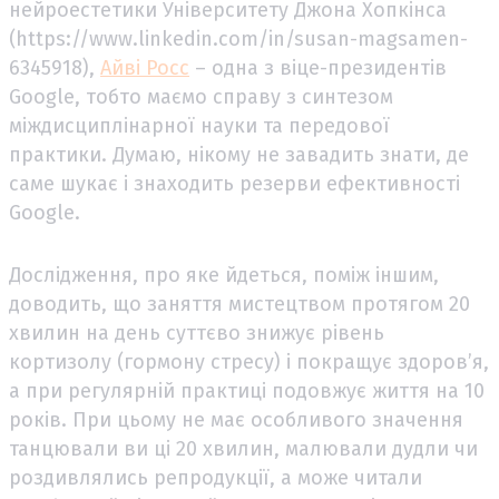
нейроестетики Університету Джона Хопкінса
(https://www.linkedin.com/in/susan-magsamen-
6345918),
Айві Росс
– одна з віце-президентів
Google, тобто маємо справу з синтезом
міждисциплінарної науки та передової
практики. Думаю, нікому не завадить знати, де
саме шукає і знаходить резерви ефективності
Google.
Дослідження, про яке йдеться, поміж іншим,
доводить, що заняття мистецтвом протягом 20
хвилин на день суттєво знижує рівень
кортизолу (гормону стресу) і покращує здоров’я,
а при регулярній практиці подовжує життя на 10
років. При цьому не має особливого значення
танцювали ви ці 20 хвилин, малювали дудли чи
роздивлялись репродукції, а може читали