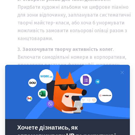
Придбати художні альбоми чи цифрове піаніно
для зони відпочинку, запланувати систематичні
творчі майстер-класи, або хоча б унормувати
можливість замовити кольорові олівці разом з
канцтоварами.
Заохочувати творчу активність колег
.
Включати самодіяльні номери в корпоративи,
проводити виставки фотографії, живопису,
автопортретів від Midjourney чи якогось
хендмейду; і хай ці виставки будуть віртуальні.
Включити в соцпакет на постійній основі
.
Компенсувати, повністю або частково, заняття
мистецтвом. Найняти корпоративного тренера
з латини чи вчителя малювання. Запровадити
книжковий клуб з художньої літератури чи
аніме-вечори щоп’ятниці.