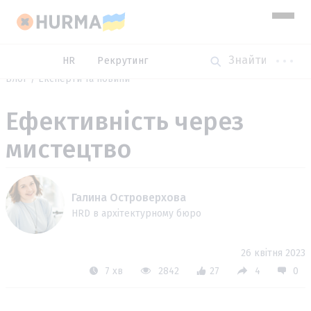
HR
Рекрутинг
Блог
Експерти та новини
Ефективність через
мистецтво
Галина Островерхова
HRD в архітектурному бюро
26 квітня 2023
7 хв
2842
27
4
0