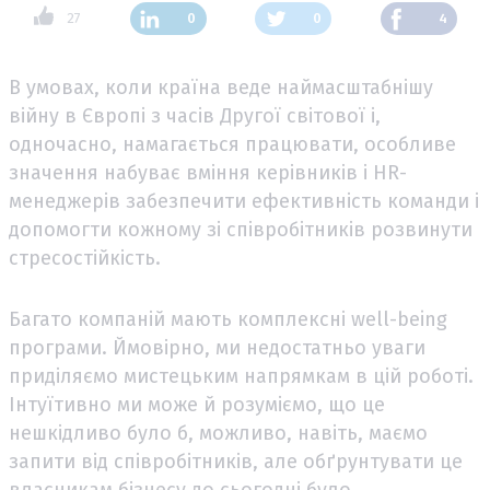
27
0
0
4
В умовах, коли країна веде наймасштабнішу
війну в Європі з часів Другої світової і,
одночасно, намагається працювати, особливе
значення набуває вміння керівників і HR-
менеджерів забезпечити ефективність команди і
допомогти кожному зі співробітників розвинути
стресостійкість.
Багато компаній мають комплексні well-being
програми. Ймовірно, ми недостатньо уваги
приділяємо мистецьким напрямкам в цій роботі.
Інтуїтивно ми може й розуміємо, що це
нешкідливо було б, можливо, навіть, маємо
запити від співробітників, але обґрунтувати це