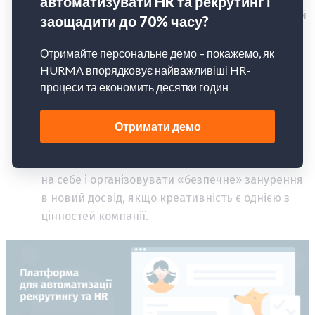
Організувати зовнішню активність
. Зазвичай
люди мають певний набір стереотипів
поведінки та організації дозвілля. Відхід від
«усталених шляхів» потребує надлишку енергії
та цілеспрямованих зусиль, на що людина в
стані стресу, зазвичай, не здатна. В той же час,
нові види діяльності, особливо мистецької,
мають невичерпний креативний і емоційний
потенціал. HR може брати частину такої роботи
на себе і організовувати «безпечне» занурення
в новий досвід, якщо креативність є однією з
цінностей компанії.