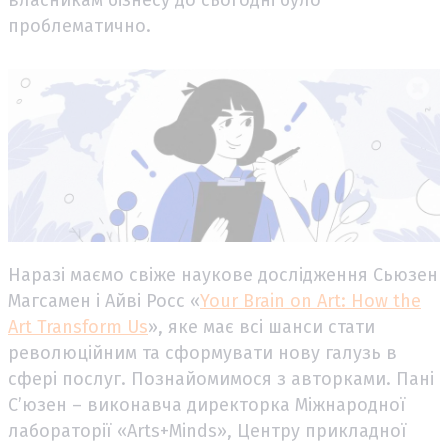
власникам бізнесу до сьогодні було
проблематично.
Наразі маємо свіже наукове дослідження Сьюзен
Магсамен і Айві Росс «
Your Brain on Art: How the
Art Transform Us
», яке має всі шанси стати
революційним та сформувати нову галузь в
сфері послуг. Познайомимося з авторками. Пані
С’юзен – виконавча директорка Міжнародної
лабораторії «Arts+Minds», Центру прикладної