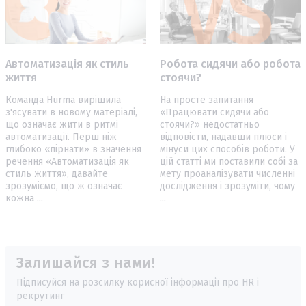
Автоматизація як стиль
Робота сидячи або робота
життя
стоячи?
Команда Hurma вирішила
На просте запитання
з'ясувати в новому матеріалі,
«Працювати сидячи або
що означає жити в ритмі
стоячи?» недостатньо
автоматизації. Перш ніж
відповісти, надавши плюси і
глибоко «пірнати» в значення
мінуси цих способів роботи. У
речення «Автоматизація як
цій статті ми поставили собі за
стиль життя», давайте
мету проаналізувати численні
зрозуміємо, що ж означає
дослідження і зрозуміти, чому
кожна ...
...
Залишайся з нами!
Підписуйся на розсилку корисної інформації про HR і
рекрутинг