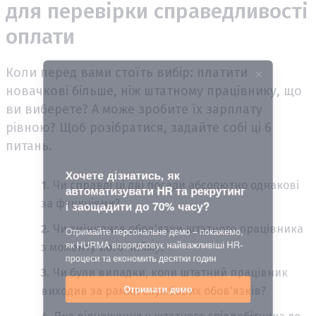
для перевірки справедливості
оплати
Коли перед вами стоїть вибір: платити
новачкові більше, ніж штатному працівнику, що
ви виберете? А може зробите їх зарплату
рівною? Щоб розібратися, задайте собі ці 6
питань.
Чи справді ці дві посади абсолютно однакові
за функціями?
Чи змінилися обов'язки штатного працівника
з моменту його найму?
Чи були випадки, коли штатний працівник
виходив за рамки службових обов'язків?