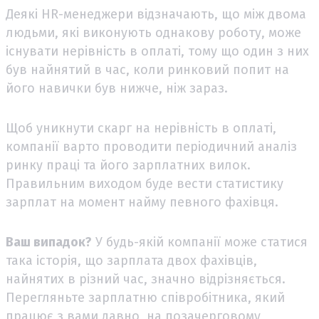
Деякі HR-менеджери відзначають, що між двома
людьми, які виконують однакову роботу, може
існувати нерівність в оплаті, тому що один з них
був найнятий в час, коли ринковий попит на
його навички був нижче, ніж зараз.
Щоб уникнути скарг на нерівність в оплаті,
компанії варто проводити періодичний аналіз
ринку праці та його зарплатних вилок.
Правильним виходом буде вести статистику
зарплат на момент найму певного фахівця.
Ваш випадок?
У будь-якій компанії може статися
така історія, що зарплата двох фахівців,
найнятих в різний час, значно відрізняється.
Перегляньте зарплатню співробітника, який
працює з вами давно, на позачерговому