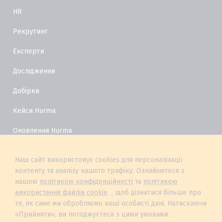
HR
Рекрутинг
Експерти
Дослідження
Добірки
Кейси Hurma
Оновлення Hurma
HR Глосарій
Наш сайт використовує cookies для персоналізації
контенту та аналізу нашого трафіку. Ознайомтеся з
нашою
політикою конфіденційності
та
політикою
використання файлів cookie
, щоб дізнатися більше про
те, як саме ми обробляємо ваші особисті дані. Натискаючи
«Прийняти», ви погоджуєтеся з цими умовами.