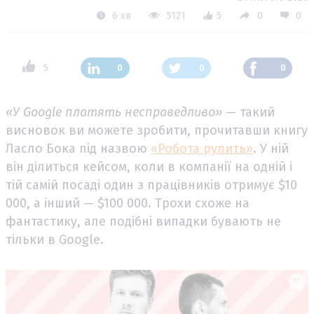
6 хв
5121
5
0
0
5
0
0
0
«У Google платять несправедливо»
— такий
висновок ви можете зробити, прочитавши книгу
Лаcло Бока під назвою
«Робота рулить»
. У ній
він ділиться кейсом, коли в компанії на одній і
тій самій посаді один з працівників отримує $10
000, а інший — $100 000. Трохи схоже на
фантастику, але подібні випадки бувають не
тільки в Google.