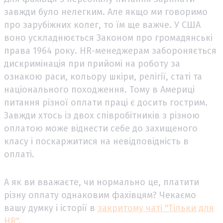
завжди було нелегким. Але якщо ми говоримо
про зарубіжних колег, то їм ще важче. У США
воно ускладнюється Законом про громадянські
права 1964 року. HR-менеджерам забороняється
дискримінація при прийомі на роботу за
ознакою раси, кольору шкіри, релігії, статі та
національного походження. Тому в Америці
питання різної оплати праці є досить гострим.
Завжди хтось із двох співробітників з різною
оплатою може віднести себе до захищеного
класу і поскаржитися на невідповідність в
оплаті.
А як ви вважаєте, чи нормально це, платити
різну оплату однаковим фахівцям? Чекаємо
вашу думку і історії в
закритому чаті "Тільки для
HR"
.