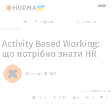
HR
Рекрутинг
Блог
HR
Activity Based Working:
що потрібно знати HR
Команда HURMA
6 листопада 2020
10 хв
3119
5
0
0