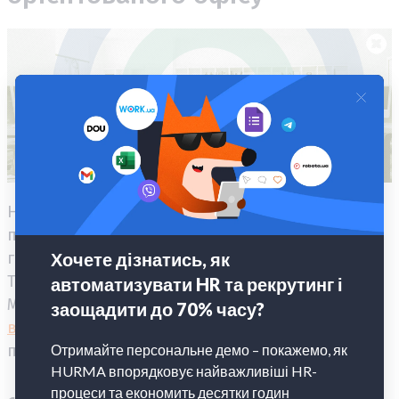
На перший погляд може здатися, що
перераховані недоліки дуже вагомі. Але якщо
грамотно впровадити ABW, їх можна уникнути.
Таку стратегію змогла впровадити компанія
Morgan Lovell, яка видала
керівництво з
впровадження ABW
. Ось кілька важливих
пунктів з нього.