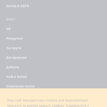
Hurma & GDPR
БЛОГ
HR
Рекрутинг
Експерти
Дослідження
Добірки
Кейси Hurma
Оновлення Hurma
HR Глосарій
Наш сайт використовує cookies для персоналізації
контенту та аналізу нашого трафіку. Ознайомтеся з