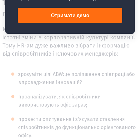
1. Підготовка всієї компанії до
прийдешніх змін і збір інформації
Концепція Activity Based Working передбачає
істотні зміни в корпоративній культурі компанії.
Тому HR-ам дуже важливо зібрати інформацію
від співробітників і ключових менеджерів:
зрозуміти цілі ABW:це поліпшення співпраці або
впровадження інновацій?
проаналізувати, як співробітники
використовують офіс зараз;
провести опитування і з'ясувати ставлення
співробітників до функціонально орієнтованого
офісу.