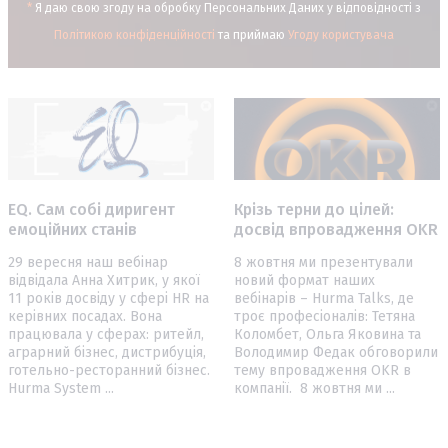
*
Я даю свою згоду на обробку Персональних Даних у відповідності з
Політикою конфіденційності
та приймаю
Угоду користувача
Крізь терни до цілей:
EQ. Сам собі диригент
досвід впровадження OKR
емоційних станів
8 жовтня ми презентували
29 вересня наш вебінар
новий формат наших
відвідала Анна Хитрик, у якої
вебінарів – Hurma Talks, де
11 років досвіду у сфері HR на
троє професіоналів: Тетяна
керівних посадах. Вона
Коломбет, Ольга Яковина та
працювала у сферах: ритейл,
Володимир Федак обговорили
аграрний бізнес, дистрибуція,
тему впровадження OKR в
готельно-ресторанний бізнес.
компанії. 8 жовтня ми ...
Hurma System ...