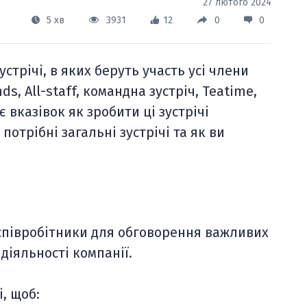
27 лютого 2024
5 хв
3931
12
0
0
стрічі, в яких беруть участь усі члени
ds, All-staff, командна зустріч, Teatime,
є вказівок як зробити ці зустрічі
потрібні загальні зустрічі та як ви
і співробітники для обговорення важливих
діяльності компанії.
і, щоб: