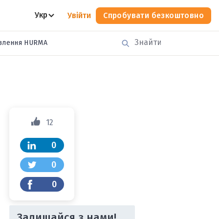
Укр
Увійти
Спробувати безкоштовно
влення HURMA
12
0
0
0
Залишайся з нами!