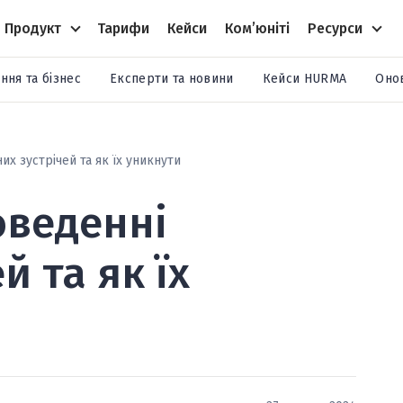
Продукт
Тарифи
Кейси
Комʼюніті
Ресурси
ння та бізнес
Експерти та новини
Кейси HURMA
Оно
х зустрічей та як їх уникнути
оведенні
й та як їх