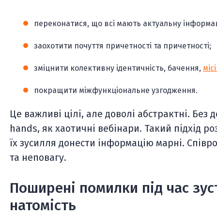
переконатися, що всі мають актуальну інформа
заохотити почуття причетності та причетності;
зміцнити колективну ідентичність, бачення,
міс
покращити міжфункціональне узгодження.
Це важливі цілі, але доволі абстрактні. Без 
hands, як хаотичні вебінари. Такий підхід р
їх зусилля донести інформацію марні. Співр
та неповагу.
Поширені помилки під час зуст
натомість