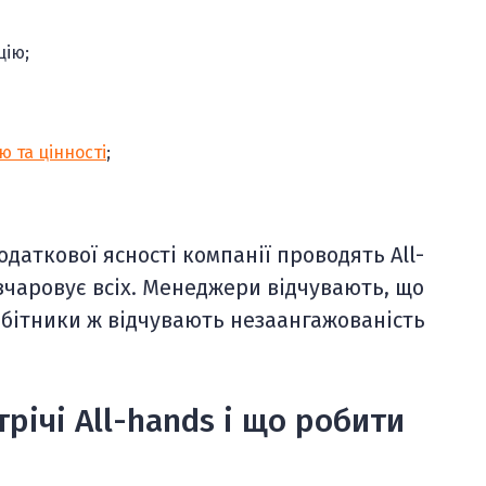
цію;
ію та цінності
;
додаткової ясності компанії проводять All-
озчаровує всіх. Менеджери відчувають, що
обітники ж відчувають незаангажованість
річі All-hands і що робити