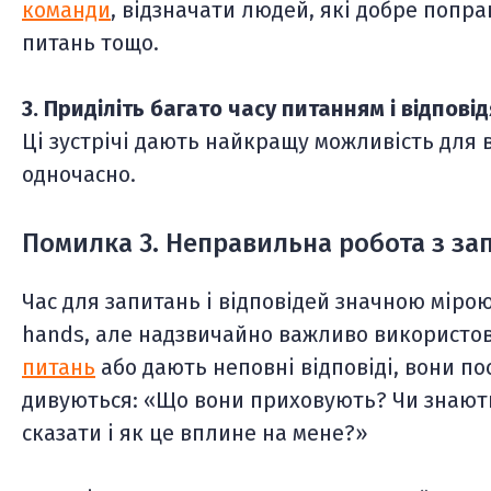
команди
, відзначати людей, які добре попр
питань тощо.
3. Приділіть багато часу питанням і відпові
Ці зустрічі дають найкращу можливість для 
одночасно.
Помилка 3. Неправильна робота з з
Час для запитань і відповідей значною мірою
hands, але надзвичайно важливо використов
питань
або дають неповні відповіді, вони п
дивуються: «Що вони приховують? Чи знають
сказати і як це вплине на мене?»