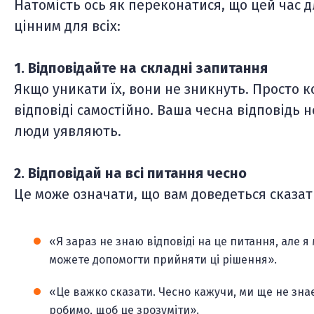
Натомість ось як переконатися, що цей час д
цінним для всіх:
1. Відповідайте на складні запитання
Якщо уникати їх, вони не зникнуть. Просто к
відповіді самостійно. Ваша чесна відповідь н
люди уявляють.
2. Відповідай на всі питання чесно
Це може означати, що вам доведеться сказати 
«Я зараз не знаю відповіді на це питання, але я
можете допомогти прийняти ці рішення».
«Це важко сказати. Чесно кажучи, ми ще не знає
робимо, щоб це зрозуміти».