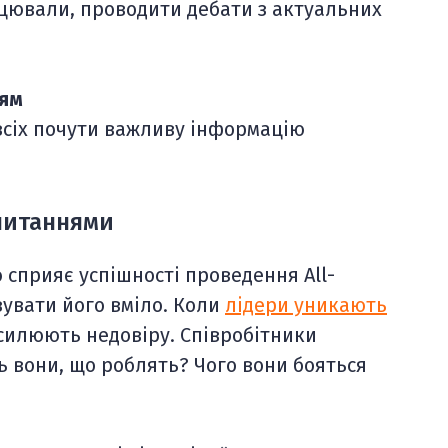
ацювали, проводити дебати з актуальних
дям
всіх почути важливу інформацію
апитаннями
 сприяє успішності проведення All-
увати його вміло. Коли
лідери уникають
осилюють недовіру. Співробітники
 вони, що роблять? Чого вони бояться