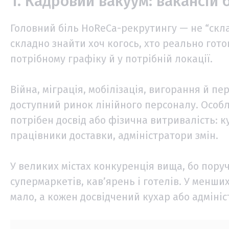
1. Кадровий вакуум: вакансій 
Головний біль HoReCa-рекрутингу — не “скл
складно знайти хоч когось, хто реально гот
потрібному графіку й у потрібній локації.
Війна, міграція, мобілізація, вигорання й п
доступний ринок лінійного персоналу. Особл
потрібен досвід або фізична витривалість: ку
працівники доставки, адміністратори змін.
У великих містах конкуренція вища, бо поруч
супермаркетів, кав’ярень і готелів. У менши
мало, а кожен досвідчений кухар або адміні