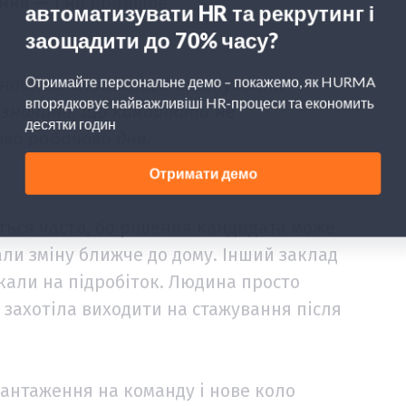
ння — і не прийшов.
 нашого анонімного опитування
зазначили, що кандидати не
ого робочого дня.
ться часто, бо рішення кандидата може
али зміну ближче до дому. Інший заклад
икали на підробіток. Людина просто
 захотіла виходити на стажування після
вантаження на команду і нове коло