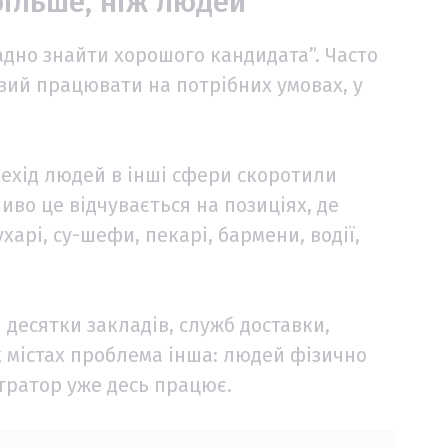
більше, ніж людей
адно знайти хорошого кандидата”. Часто
овий працювати на потрібних умовах, у
ерехід людей в інші сфери скоротили
иво це відчувається на позиціях, де
харі, су-шефи, пекарі, бармени, водії,
 десятки закладів, служб доставки,
х містах проблема інша: людей фізично
стратор уже десь працює.