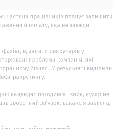
ює: частина працівників планує залишити
нтаження й оплату, яка не завжди
фахівців, запити рекрутерів у
овторювані проблеми компаній, які
оранному бізнесі. У результаті виділили
ReCa-рекрутингу.
дня: кандидат погодився і зник, кухар не
ав зворотний зв’язок, вакансія зависла,