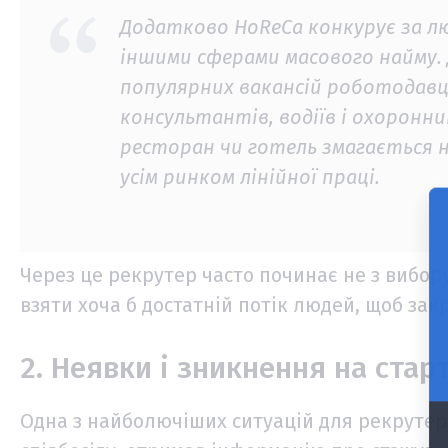
Додатково HoReCa конкурує за л
іншими сферами масового найму.
популярних вакансій роботодав
консультантів, водіїв і охоронн
ресторан чи готель змагається н
усім ринком лінійної праці.
Через це рекрутер часто починає не з вибор
взяти хоча б достатній потік людей, щоб за
2. Неявки і зникнення на старт
Одна з найболючіших ситуацій для рекрутер