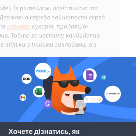
юдей із ритейлом, логістикою та
 Державна служба зайнятості серед
ців
називає
кухарів, продавців-
иків. Тобто за частину кандидатів
е тільки з іншими закладами, а з
у найкращого кандидата, а з питання: де
крити зміну без перевантаження команди.
і
а: кандидат погодився, пройшов