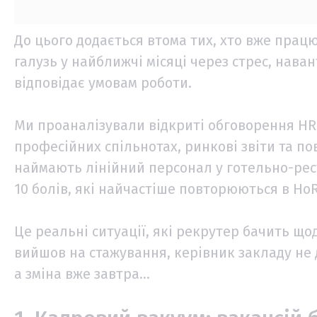
До цього додається втома тих, хто вже прац
галузь у найближчі місяці через стрес, нава
відповідає умовам роботи.
Ми проаналізували відкриті обговорення HR-
професійних спільнотах, ринкові звіти та п
наймають лінійний персонал у готельно-рест
10 болів, які найчастіше повторюються в Ho
Це реальні ситуації, які рекрутер бачить що
вийшов на стажування, керівник закладу не д
а зміна вже завтра…