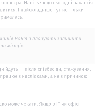
конвеєра. Навіть якщо сьогодні вакансія
витися. І найскладніше тут не тільки
трималась.
івників HoReCa планують залишити
и місяців.
и йдуть — після співбесіди, стажування,
працює з наслідками, а не з причиною.
дко може чекати. Якщо в IT чи офісі