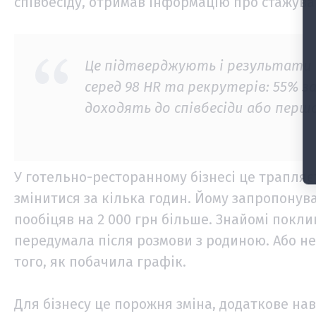
співбесіду, отримав інформацію про стажува
Це підтверджують і результати
серед 98 HR та рекрутерів: 55% 
доходять до співбесіди або перш
У готельно-ресторанному бізнесі це трапляє
змінитися за кілька годин. Йому запропонув
пообіцяв на 2 000 грн більше. Знайомі покл
передумала після розмови з родиною. Або не
того, як побачила графік.
Для бізнесу це порожня зміна, додаткове на