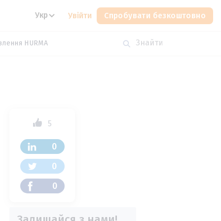
Укр
Увійти
Спробувати безкоштовно
влення HURMA
5
0
0
0
Залишайся з нами!