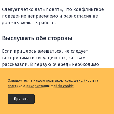
Следует четко дать понять, что конфликтное
поведение неприемлемо и разногласия не
должны мешать работе.
Выслушать обе стороны
Если пришлось вмешаться, не следует
воспринимать ситуацию так, как вам
рассказали. В первую очередь необходимо
лично выслушать мнение обеих сторон и на
основе этого принимать решение о том, как
Ознайомтеся з нашою
політикою конфіденційності
та
могут развиваться события.
політикою використання файлів cookie
Большинство сотрудников хотят, чтобы их
Принять
выслушали, поэтому попросите каждое
причастное лицо объяснить свою сторону