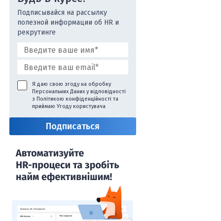
Подписывайся на рассылку
полезной информации об HR и
рекрутинге
Я даю свою згоду на обробку
Персональних Даних у відповідності
з
Політикою конфіденційності
та
приймаю
Угоду користувача