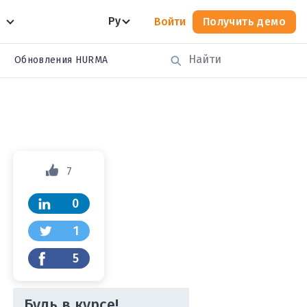
Ру
Войти
Получить демо
Обновления HURMA
7
0
1
5
Будь в курсе!