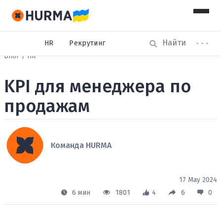
HR
Рекрутинг
Блог
HR
KPI для менеджера по
продажам
Команда HURMA
17 May 2024
6 мин
1801
4
6
0