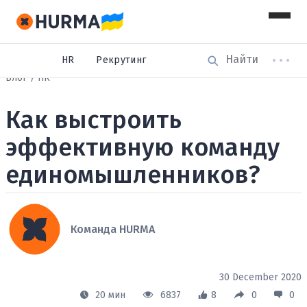
HR
Рекрутинг
Блог
HR
Как выстроить
эффективную команду
единомышленников?
Команда HURMA
30 December 2020
20 мин
6837
8
0
0