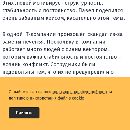
Этих людей мотивирует структурность,
стабильность и постоянство. Павел поделился
очень забавным кейсом, касательно этой темы.
В одной IT-компании произошел скандал из-за
замены печенья. Поскольку в компании
работает много людей с синим вектором,
которым важна стабильность и постоянство –
возник конфликт. Сотрудники были
недовольны тем, что их не предупредили о
смене вида печенья 🙂
Ознайомтеся з нашою
політикою конфіденційності
та
Люди с синим вектором очень ценят
політикою використання файлів cookie
стабильность и правильность. Они должны
приходить в офис и точно знать место, где
Принять
стоит их чашка, какой у них список задач и т. д.