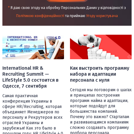
*
Я даю свою згоду на обробку Персональних Даних у відповідності з
Політикою конфіденційності
та приймаю
Угоду користувача
International HR &
Как выстроить программу
Recruiting Summit —
набора и адаптации
LifeStyle 5.0 состоится в
персонала с нуля
Одессе, 7 сентября
Сегодня мы поговорим о шагах
и принципах построения
Самая практичная
программ найма и адаптации,
конференция Украины в
которые подойдут для
сфере HR/Recruiting, которая
большинства компаний.
объединяет Менеджеров по
Почему это важно? Стартапам
персоналу и Рекрутеров всех
и развивающимся компаниям
отраслей Украины и
сложно создавать программу
зарубежья! Как это было в
подбора персонала,
прошлом году: HR LifeStyle 4.0