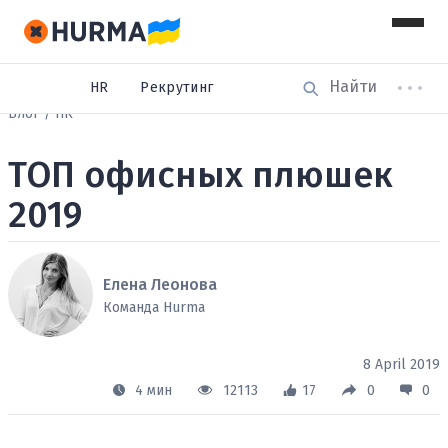
HR
Рекрутинг
Блог
HR
ТОП офисных плюшек
2019
Елена Леонова
Команда Hurma
8 April 2019
4 мин
12113
17
0
0