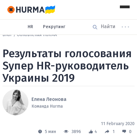
HR
Рекрутинг
Блог
Обновления HURMA
Результаты голосования
Sупер HR-руководитель
Украины 2019
Елена Леонова
Команда Hurma
11 February 2020
5 мин
3896
4
1
0