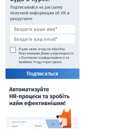
Подписывайся на рассылку
полезной информации об HR и
рекрутинге
Я даю свою згоду на обробку
Персональних Даних у відповідності
з
Політикою конфіденційності
та
приймаю
Угоду користувача