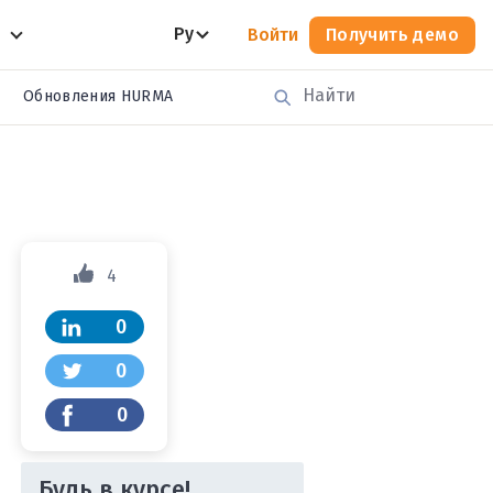
Ру
Войти
Получить демо
Обновления HURMA
4
0
0
0
Будь в курсе!