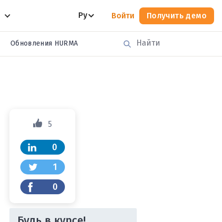
Ру
Войти
Получить демо
Обновления HURMA
5
0
1
0
Будь в курсе!