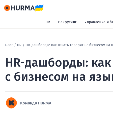
HR
Рекрутинг
Управление и б
Блог
HR
HR-дашборды: как начать говорить с бизнесом на 
HR-дашборды: как
с бизнесом на яз
Команда HURMA