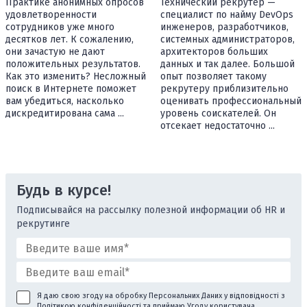
Практике анонимных опросов
Технический рекрутер —
удовлетворенности
специалист по найму DevOps
сотрудников уже много
инженеров, разработчиков,
десятков лет. К сожалению,
системных администраторов,
они зачастую не дают
архитекторов больших
положительных результатов.
данных и так далее. Большой
Как это изменить? Несложный
опыт позволяет такому
поиск в Интернете поможет
рекрутеру приблизительно
вам убедиться, насколько
оценивать профессиональный
дискредитирована сама ...
уровень соискателей. Он
отсекает недостаточно ...
Будь в курсе!
Подписывайся на рассылку полезной информации об HR и
рекрутинге
Я даю свою згоду на обробку Персональних Даних у відповідності з
Політикою конфіденційності
та приймаю
Угоду користувача