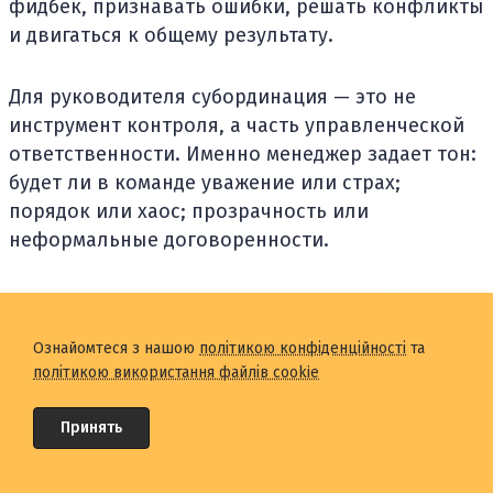
фидбек, признавать ошибки, решать конфликты
и двигаться к общему результату.
Для руководителя субординация — это не
инструмент контроля, а часть управленческой
ответственности. Именно менеджер задает тон:
будет ли в команде уважение или страх;
порядок или хаос; прозрачность или
неформальные договоренности.
Поэтому главное правило современной
субординации простое: чем больше свободы и
Ознайомтеся з нашою
політикою конфіденційності
та
гибкости у команды, тем четче должны быть
політикою використання файлів cookie
роли, границы и правила взаимодействия.
Принять