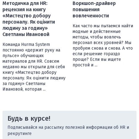
Методичка для HR:
Воркшоп-драйвер
рецензия на книгу
повышения
«Мистецтво добору
вовлеченности
персоналу. Як оцінити
Как часто мы пытаемся найти
людину за годину»
модные и действенные
Светланы Ивановой
методы, чтобы вовлечь
персонал всех уровней? Мы
Команда Hurma System
пробуем снова и снова. А что
постоянно «держит руку на
если решение гораздо
пульсе» обучающих
проще? Если вы ищете
материалов для HR. Совсем
простой и ...
недавно мы открыли для себя
книгу «Мистецтво добору
персоналу. Як оцінити людину
за годину» Светланы
Ивановой, которая ...
Будь в курсе!
Подписывайся на рассылку полезной информации об HR и
рекрутинге