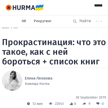
HR
Рекрутинг
Блог
HR
Прокрастинация: что это
такое, как с ней
бороться + список книг
Елена Леонова
Команда Hurma
30 September 2019
12 мин
22543
6
9
0