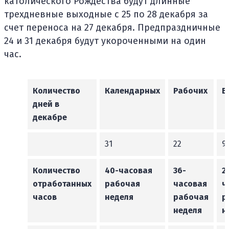
католического Рождества будут длинные
трехдневные выходные с 25 по 28 декабря за
счет переноса на 27 декабря. Предпраздничные
24 и 31 декабря будут укороченными на один
час.
Количество
Календарных
Рабочих
В
дней в
декабре
31
22
9
Количество
40-часовая
36-
2
отработанных
рабочая
часовая
ч
часов
неделя
рабочая
р
неделя
н