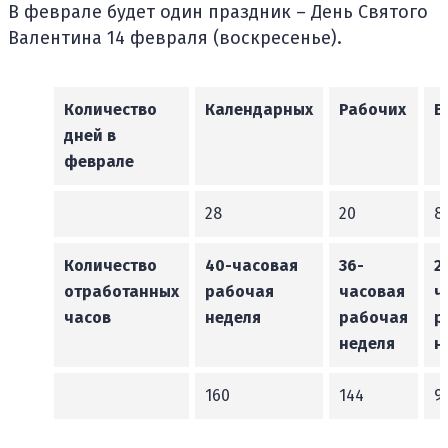
В феврале будет один праздник – День Святого
Валентина 14 февраля (воскресенье).
Количество
Календарных
Рабочих
В
дней в
феврале
28
20
8
Количество
40-часовая
36-
2
отработанных
рабочая
часовая
ч
часов
неделя
рабочая
р
неделя
н
160
144
9