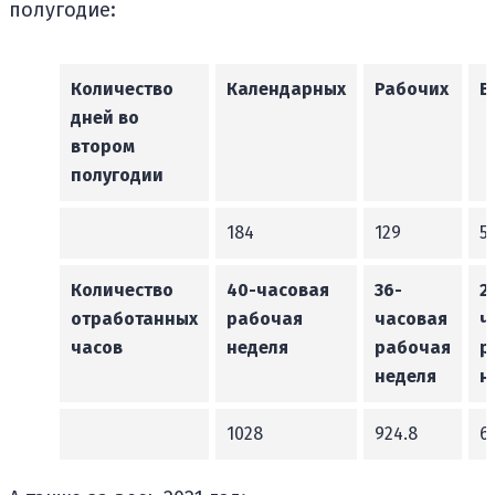
полугодие:
Количество
Календарных
Рабочих
В
дней во
втором
полугодии
184
129
5
Количество
40-часовая
36-
2
отработанных
рабочая
часовая
ч
часов
неделя
рабочая
р
неделя
н
1028
924.8
61