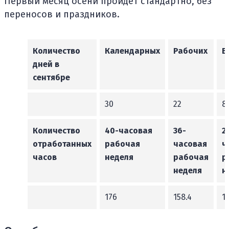
Первый месяц осени пройдет стандартно, без
переносов и праздников.
Количество
Календарных
Рабочих
В
дней в
сентябре
30
22
8
Количество
40-часовая
36-
2
отработанных
рабочая
часовая
ч
часов
неделя
рабочая
р
неделя
н
176
158.4
1