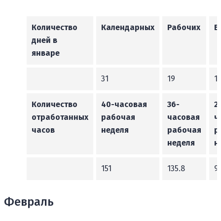
Количество
Календарных
Рабочих
В
дней в
январе
31
19
1
Количество
40-часовая
36-
2
отработанных
рабочая
часовая
ч
часов
неделя
рабочая
р
неделя
н
151
135.8
9
Февраль