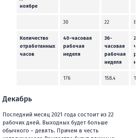
ноябре
30
22
8
Количество
40-часовая
36-
2
отработанных
рабочая
часовая
ч
часов
неделя
рабочая
р
неделя
н
176
158.4
1
Декабрь
Последний месяц 2021 года состоит из 22
рабочих дней. Выходных будет больше
обычного – девять. Причем в честь