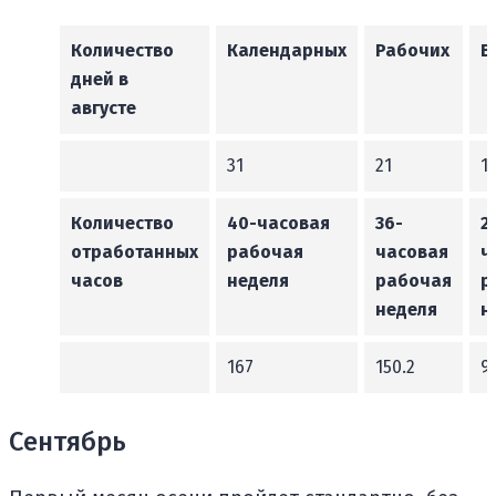
Количество
Календарных
Рабочих
В
дней в
августе
31
21
1
Количество
40-часовая
36-
2
отработанных
рабочая
часовая
ч
часов
неделя
рабочая
р
неделя
н
167
150.2
9
Сентябрь