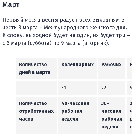
Март
Первый месяц весны радует всех выходным в
честь 8 марта – Международного женского дня.
К слову, выходной будет не один, их будет три –
с 6 марта (суббота) по 9 марта (вторник).
Количество
Календарных
Рабочих
В
дней в марте
31
22
9
Количество
40-часовая
36-
2
отработанных
рабочая
часовая
ч
часов
неделя
рабочая
р
неделя
н