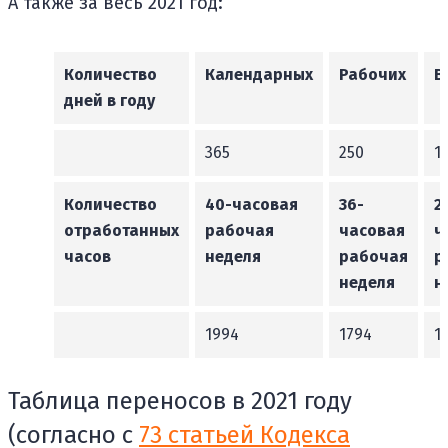
А также за весь 2021 год:
Количество
Календарных
Рабочих
В
дней в году
365
250
1
Количество
40-часовая
36-
2
отработанных
рабочая
часовая
ч
часов
неделя
рабочая
р
неделя
н
1994
1794
1
Таблица переносов в 2021 году
(согласно с
73 статьей Кодекса