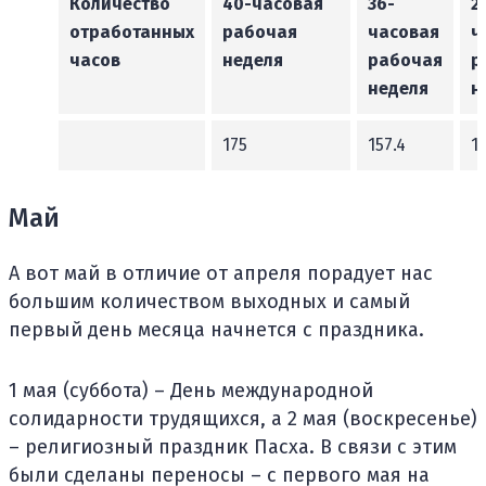
Количество
40-часовая
36-
2
отработанных
рабочая
часовая
ч
часов
неделя
рабочая
р
неделя
н
175
157.4
1
Май
А вот май в отличие от апреля порадует нас
большим количеством выходных и самый
первый день месяца начнется с праздника.
1 мая (суббота) – День международной
солидарности трудящихся, а 2 мая (воскресенье)
– религиозный праздник Пасха. В связи с этим
были сделаны переносы – с первого мая на