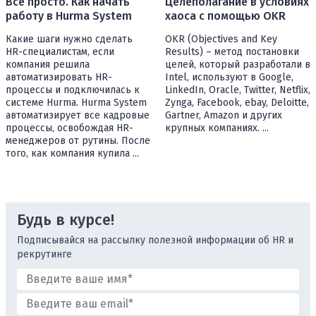
Целеполагание в условиях
Все просто. Как начать
хаоса с помощью OKR
работу в Hurma System
OKR (Objectives and Key
Какие шаги нужно сделать
Results) – метод постановки
HR-специалистам, если
целей, который разработали в
компания решила
Intel, используют в Google,
автоматизировать HR-
LinkedIn, Oracle, Twitter, Netflix,
процессы и подключилась к
Zynga, Facebook, ebay, Deloitte,
системе Hurma. Hurma System
Gartner, Amazon и других
автоматизирует все кадровые
крупных компаниях. ...
процессы, освобождая HR-
менеджеров от рутины. После
того, как компания купила ...
Будь в курсе!
Подписывайся на рассылку полезной информации об HR и
рекрутинге