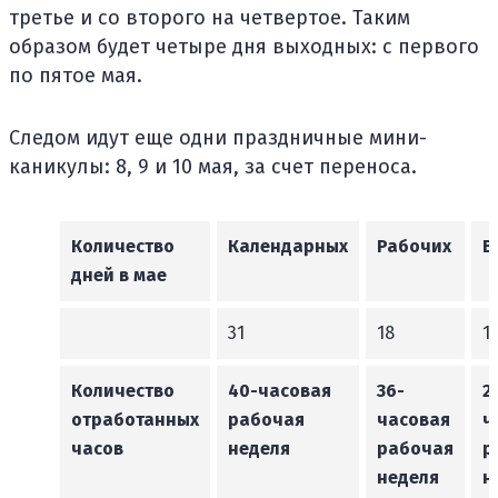
третье и со второго на четвертое. Таким
образом будет четыре дня выходных: с первого
по пятое мая.
Следом идут еще одни праздничные мини-
каникулы: 8, 9 и 10 мая, за счет переноса.
Количество
Календарных
Рабочих
В
дней в мае
31
18
1
Количество
40-часовая
36-
2
отработанных
рабочая
часовая
ч
часов
неделя
рабочая
р
неделя
н