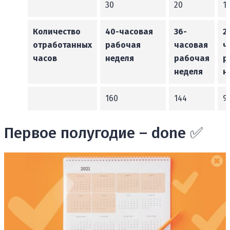
30
20
1
Количество
40-часовая
36-
2
отработанных
рабочая
часовая
ч
часов
неделя
рабочая
р
неделя
н
160
144
9
Первое полугодие – done ✅