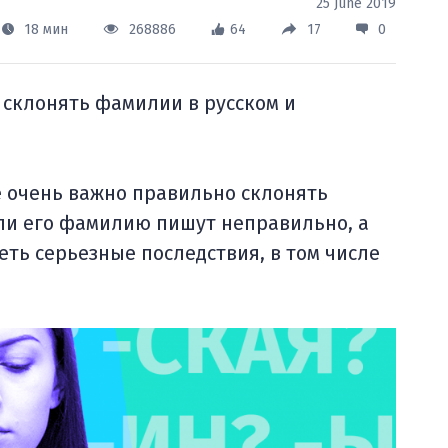
25 June 2019
18 мин
268886
64
17
0
о склонять фамилии в русском и
е очень важно правильно склонять
сли его фамилию пишут неправильно, а
еть серьезные последствия, в том числе