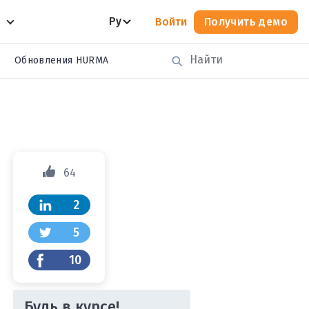
Ру
Войти
Получить демо
Обновления HURMA
64
2
5
10
Будь в курсе!