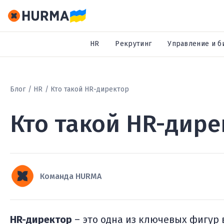
HR
Рекрутинг
Управление и б
Блог
HR
Кто такой HR-директор
Кто такой HR-дире
Команда HURMA
HR-директор
– это одна из ключевых фигур 