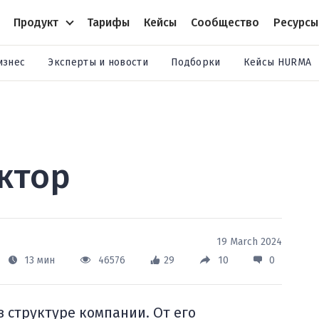
Продукт
Тарифы
Кейсы
Сообщество
Ресурсы
изнес
Эксперты и новости
Подборки
Кейсы HURMA
ктор
19 March 2024
13 мин
46576
29
10
0
в структуре компании. От его