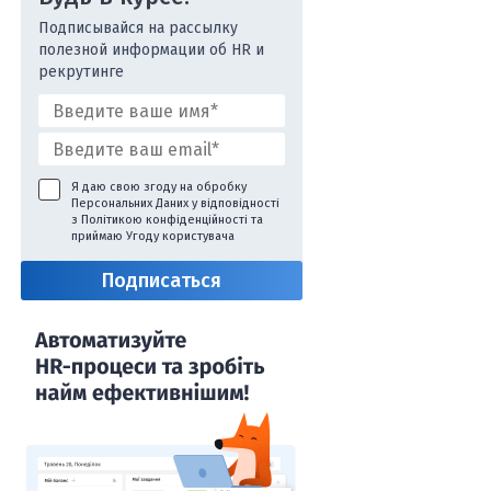
Подписывайся на рассылку
полезной информации об HR и
рекрутинге
Я даю свою згоду на обробку
Персональних Даних у відповідності
з
Політикою конфіденційності
та
приймаю
Угоду користувача