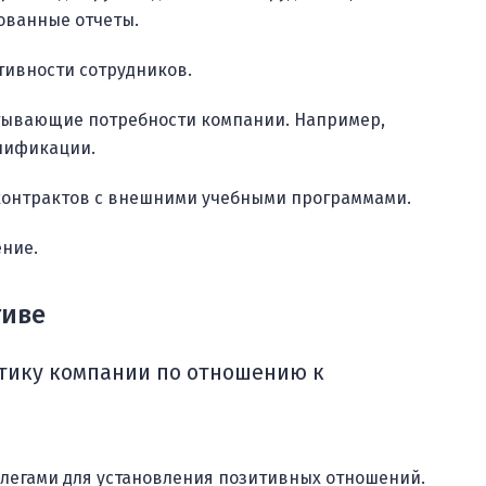
ованные отчеты.
тивности сотрудников.
итывающие потребности компании. Например,
лификации.
контрактов с внешними учебными программами.
ние.
тиве
тику компании по отношению к
ллегами для установления позитивных отношений.