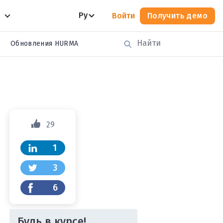
Ру
Войти
Получить демо
Обновления HURMA
29
1
3
6
Будь в курсе!