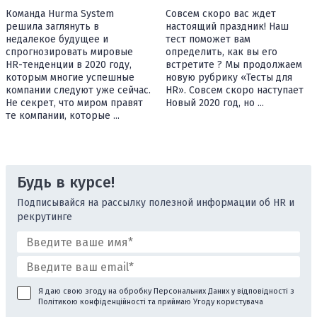
Совсем скоро вас ждет
Команда Hurma System
настоящий праздник! Наш
решила заглянуть в
тест поможет вам
недалекое будущее и
определить, как вы его
спрогнозировать мировые
встретите ? Мы продолжаем
HR-тенденции в 2020 году,
новую рубрику «Тесты для
которым многие успешные
HR». Совсем скоро наступает
компании следуют уже сейчас.
Новый 2020 год, но ...
Не секрет, что миром правят
те компании, которые ...
Будь в курсе!
Подписывайся на рассылку полезной информации об HR и
рекрутинге
Я даю свою згоду на обробку Персональних Даних у відповідності з
Політикою конфіденційності
та приймаю
Угоду користувача