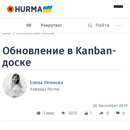
HR
Рекрутинг
Блог
Обновления HURMA
Обновление в Kanban-
доске
Елена Леонова
Команда Hurma
26 December 2019
3 мин
3073
7
0
0