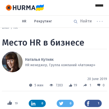
HR
Рекрутинг
Блог
HR
Место HR в бизнесе
Наталья Кутняк
HR менеджер, Группа компаний «Автомир»
20 June 2019
5 мин
7203
19
1
0
19
0
0
1