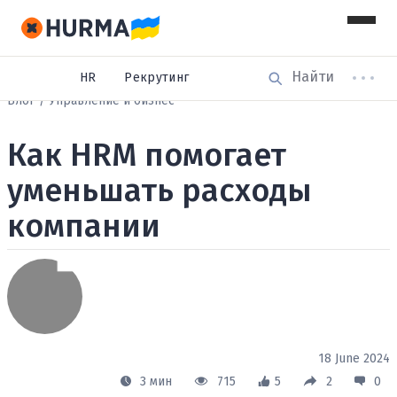
HR
Рекрутинг
Блог
Управление и бизнес
Как HRM помогает
уменьшать расходы
компании
18 June 2024
3 мин
715
5
2
0