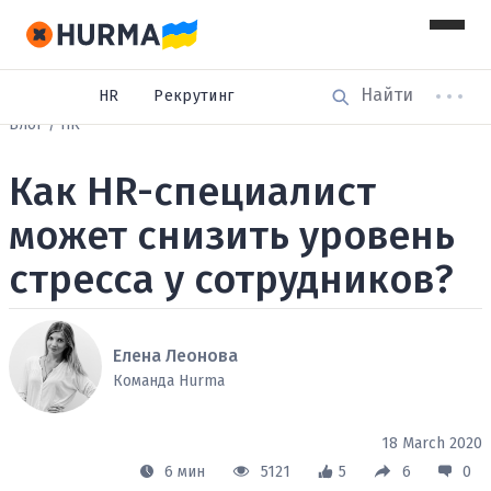
HR
Рекрутинг
Блог
HR
Как HR-специалист
может снизить уровень
стресса у сотрудников?
Елена Леонова
Команда Hurma
18 March 2020
6 мин
5121
5
6
0